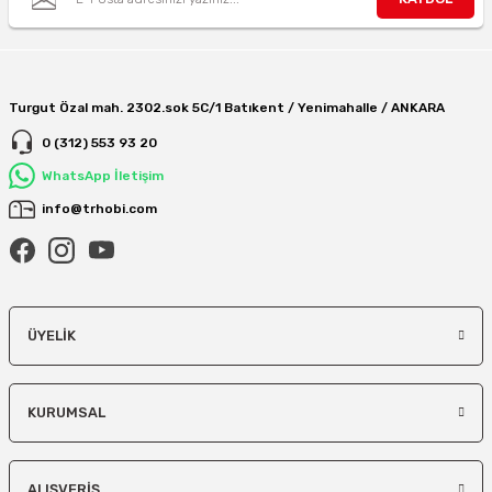
Turgut Özal mah. 2302.sok 5C/1 Batıkent / Yenimahalle / ANKARA
0 (312) 553 93 20
WhatsApp İletişim
info@trhobi.com
ÜYELIK
KURUMSAL
ALIŞVERIŞ