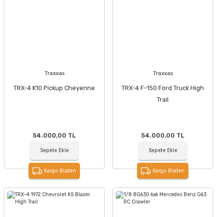
Traxxas
Traxxas
TRX-4 K10 Pickup Cheyenne
TRX-4 F-150 Ford Truck High
Trail
54.000,00 TL
54.000,00 TL
Sepete Ekle
Sepete Ekle
Kargo Bizden
Kargo Bizden