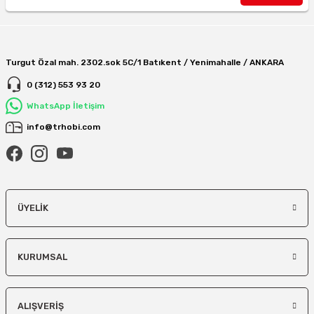
Turgut Özal mah. 2302.sok 5C/1 Batıkent / Yenimahalle / ANKARA
0 (312) 553 93 20
WhatsApp İletişim
info@trhobi.com
ÜYELIK
KURUMSAL
ALIŞVERIŞ