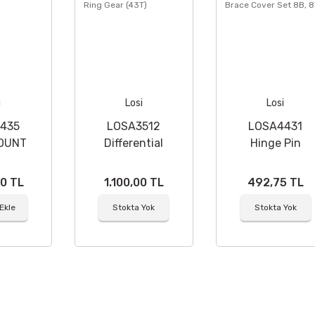
i
Losi
Losi
435
LOSA3512
LOSA4431
OUNT
Differential
Hinge Pin
T
Ring Gear (43T)
Brace Cover
Set 8B, 8T
00 TL
1.100,00 TL
492,75 TL
Ekle
Stokta Yok
Stokta Yok