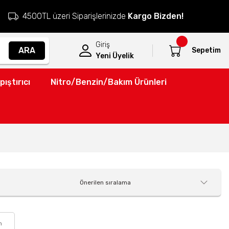
4500TL üzeri Siparişlerinizde
Kargo Bizden!
Giriş
ARA
Sepetim
Yeni Üyelik
pıştırıcı
Nitro/Benzin/Bakım Ürünleri