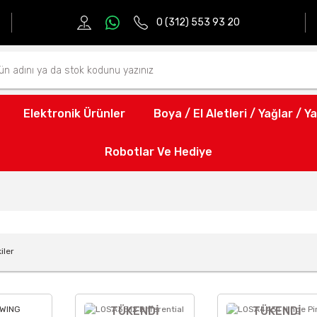
0 (312) 553 93 20
Elektronik Ürünler
Boya / El Aletleri / Yağlar / Ya
Robotlar Ve Hediye
iler
TÜKENDİ
TÜKENDİ