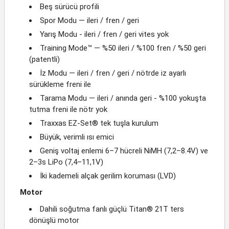
Beş sürücü profili
Spor Modu — ileri / fren / geri
Yarış Modu - ileri / fren / geri vites yok
Training Mode™ — %50 ileri / %100 fren / %50 geri
(patentli)
İz Modu — ileri / fren / geri / nötrde iz ayarlı
sürükleme freni ile
Tarama Modu — ileri / anında geri - %100 yokuşta
tutma freni ile nötr yok
Traxxas EZ-Set® tek tuşla kurulum
Büyük, verimli ısı emici
Geniş voltaj enlemi 6–7 hücreli NiMH (7,2–8.4V) ve
2–3s LiPo (7,4–11,1V)
İki kademeli alçak gerilim koruması (LVD)
Motor
Dahili soğutma fanlı güçlü Titan® 21T ters
dönüşlü motor