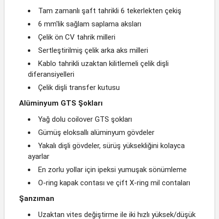
Tam zamanlı şaft tahrikli 6 tekerlekten çekiş
6 mm'lik sağlam saplama aksları
Çelik ön CV tahrik milleri
Sertleştirilmiş çelik arka aks milleri
Kablo tahrikli uzaktan kilitlemeli çelik dişli
diferansiyelleri
Çelik dişli transfer kutusu
Alüminyum GTS Şokları
Yağ dolu coilover GTS şokları
Gümüş eloksallı alüminyum gövdeler
Yakalı dişli gövdeler, sürüş yüksekliğini kolayca
ayarlar
En zorlu yollar için ipeksi yumuşak sönümleme
O-ring kapak contası ve çift X-ring mil contaları
Şanzıman
Uzaktan vites değiştirme ile iki hızlı yüksek/düşük