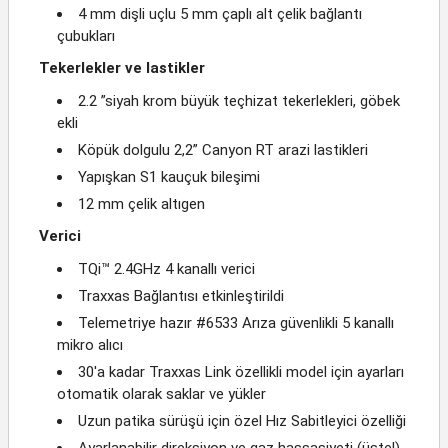
4 mm dişli uçlu 5 mm çaplı alt çelik bağlantı
çubukları
Tekerlekler ve lastikler
2.2 ”siyah krom büyük teçhizat tekerlekleri, göbek
ekli
Köpük dolgulu 2,2” Canyon RT arazi lastikleri
Yapışkan S1 kauçuk bileşimi
12 mm çelik altıgen
Verici
TQi™ 2.4GHz 4 kanallı verici
Traxxas Bağlantısı etkinleştirildi
Telemetriye hazır #6533 Arıza güvenlikli 5 kanallı
mikro alıcı
30'a kadar Traxxas Link özellikli model için ayarları
otomatik olarak saklar ve yükler
Uzun patika sürüşü için özel Hız Sabitleyici özelliği
Ayarlanabilir direksiyon ve gaz hassasiyeti (üstel)