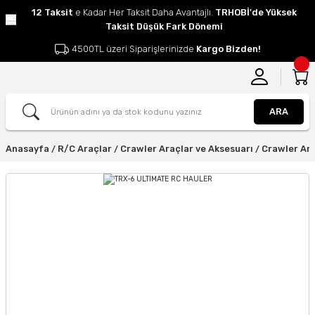
12 Taksit
e Kadar Her Taksit Daha Avantajlı.
TRHOBİ'de Yüksek
Taksit Düşük Fark Dönemi
4500TL üzeri Siparişlerinizde
Kargo Bizden!
ARA
Anasayfa
R/C Araçlar
Crawler Araçlar ve Aksesuarı
Crawler Ar