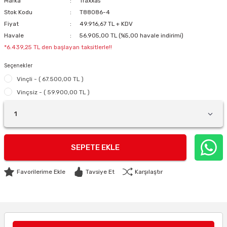
Marka
Traxxas
Stok Kodu
T88086-4
Fiyat
49.916,67 TL + KDV
Havale
56.905,00 TL (%5,00 havale indirimi)
*6.439,25 TL den başlayan taksitlerle!!
Seçenekler
Vinçli - ( 67.500,00 TL )
Vinçsiz - ( 59.900,00 TL )
SEPETE EKLE
Tavsiye Et
Karşılaştır