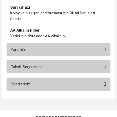
Şarj cihazı
Kolay ve hızlı şarj performansı için Dijital Şarj aleti
önerilir...
AA Alkalin Piller
Verici için dört adet AA alkalin pil.
Yorumlar
Taksit Seçenekleri
Bu ürüne ilk yorumu siz yapın!
Önerileriniz
Yorum Yaz
Bu ürünün fiyat bilgisi, resim, ürün açıklamalarında ve diğer
konularda yetersiz gördüğünüz noktaları öneri formunu
kullanarak tarafımıza iletebilirsiniz.