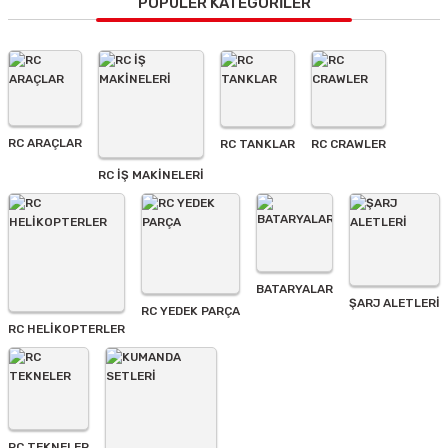
Görüş ve önerileriniz için teşekkür ederiz.
POPÜLER KATEGORİLER
Ürün resmi kalitesiz, bozuk veya görüntülenemiyor.
Ürün açıklamasında eksik bilgiler bulunuyor.
Ürün bilgilerinde hatalar bulunuyor.
Ürün fiyatı diğer sitelerden daha pahalı.
RC ARAÇLAR
RC TANKLAR
RC CRAWLER
Bu ürüne benzer farklı alternatifler olmalı.
RC İŞ MAKİNELERİ
BATARYALAR
Gönder
ŞARJ ALETLERI
RC YEDEK PARÇA
RC HELİKOPTERLER
RC TEKNELER