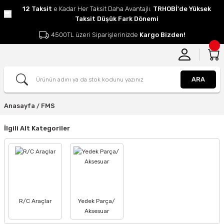
12 Taksit
e Kadar Her Taksit Daha Avantajlı.
TRHOBİ'de Yüksek
Taksit Düşük Fark Dönemi
4500TL üzeri Siparişlerinizde
Kargo Bizden!
ARA
Anasayfa
FMS
İlgili Alt Kategoriler
R/C Araçlar
Yedek Parça/
Aksesuar