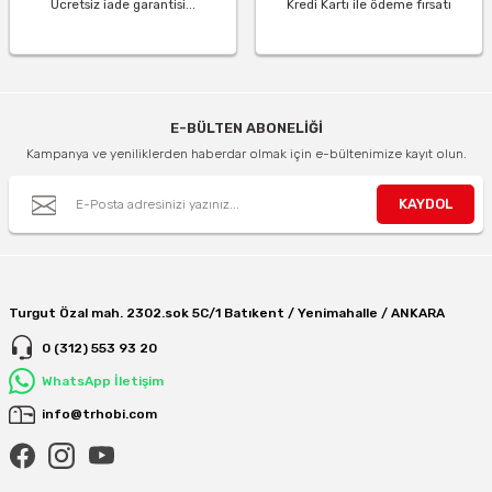
Ücretsiz iade garantisi...
Kredi Kartı ile ödeme fırsatı
E-BÜLTEN ABONELİĞİ
Kampanya ve yeniliklerden haberdar olmak için e-bültenimize kayıt olun.
KAYDOL
Turgut Özal mah. 2302.sok 5C/1 Batıkent / Yenimahalle / ANKARA
0 (312) 553 93 20
WhatsApp İletişim
info@trhobi.com