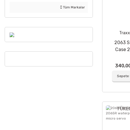
Tüm Markalar
Traxx
2063 S
Case 
Servo 
340,0
Sepete 
TÜKE