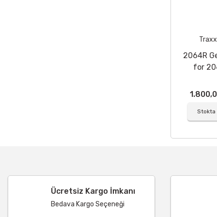
Traxx
2064R Ge
for 2
waterp
sub-m
1.800,
ser
Stokta
Ücretsiz Kargo İmkanı
Bedava Kargo Seçeneği