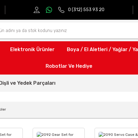
0 (312) 553 93 20
Elektronik Ürünler
Boya / El Aletleri / Yağlar / Ya
Robotlar Ve Hediye
Dişli ve Yedek Parçaları
iler