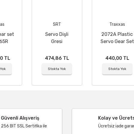
as
SRT
Traxxas
ar set
Servo Dişli
2072A Plastic
065R
Gresi
Servo Gear Set
roof
2070/2075
icro
00 TL
474,86 TL
440,00 TL
vo
 Yok
Stokta Yok
Stokta Yok
Güvenli Alışveriş
Kolay ve Ücret
256 BIT SSL Sertifika ile
Ücretsiz iade garant