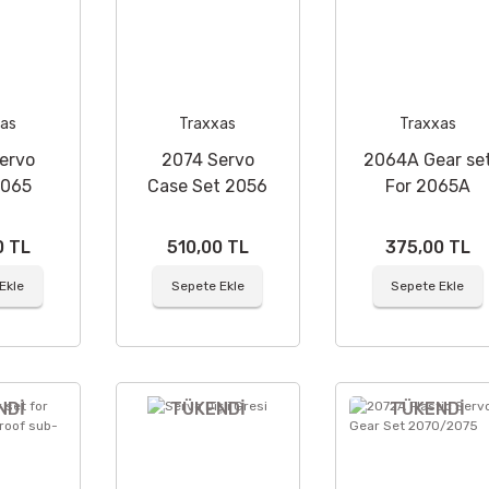
as
Traxxas
Traxxas
ervo
2074 Servo
2064A Gear se
2065
Case Set 2056
For 2065A
için
ve 2075 Servo
Servo
için
0 TL
510,00 TL
375,00 TL
Ekle
Sepete Ekle
Sepete Ekle
NDİ
TÜKENDİ
TÜKENDİ