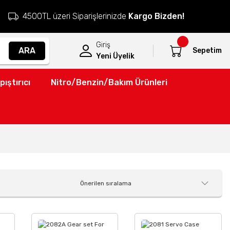
4500TL üzeri Siparişlerinizde
Kargo Bizden!
Giriş
ARA
Sepetim
Yeni Üyelik
pıştırıcı
Nitro/Benzin/Bakım Ürünleri