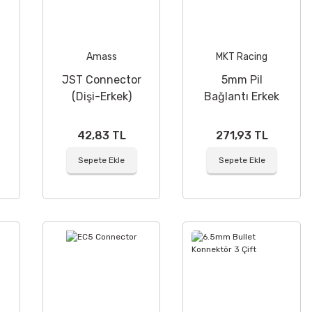
Amass
MKT Racing
JST Connector
5mm Pil
(Dişi-Erkek)
Bağlantı Erkek
Soket 4 Adet
42,83 TL
271,93 TL
Sepete Ekle
Sepete Ekle