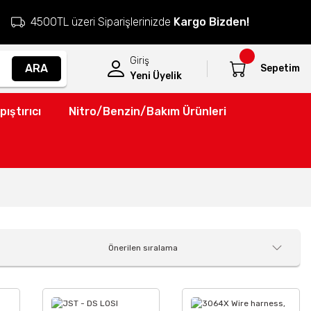
4500TL üzeri Siparişlerinizde
Kargo Bizden!
Giriş
ARA
Sepetim
Yeni Üyelik
pıştırıcı
Nitro/Benzin/Bakım Ürünleri