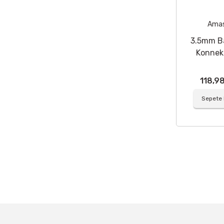
Ama
3.5mm B
Konnek
Çif
118,9
Sepete 