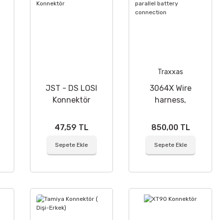
Traxxas
JST - DS LOSI
3064X Wire
Konnektör
harness,
parallel battery
connection
47,59 TL
850,00 TL
Sepete Ekle
Sepete Ekle