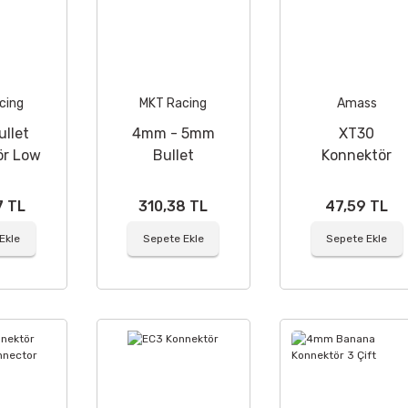
cing
MKT Racing
Amass
llet
4mm - 5mm
XT30
ör Low
Bullet
Konnektör
4 Adet
Konnektör 4
Adet
7 TL
310,38 TL
47,59 TL
Ekle
Sepete Ekle
Sepete Ekle