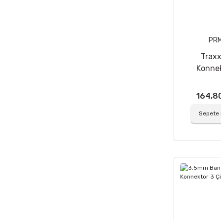
PR
Trax
Konne
(Dişi-E
Connecto
164,8
Sepete 