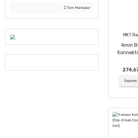
Tüm Markalar
MKT Ra
4mm Bu
Konnekt
Profile 
274,6
Sepete 