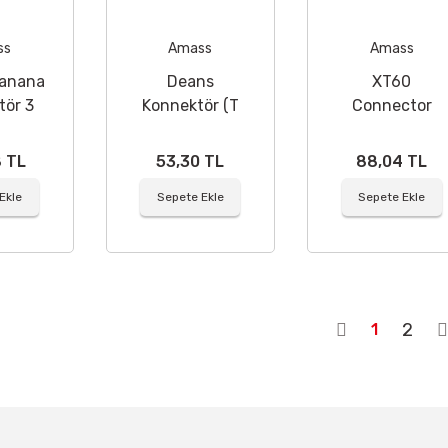
ss
Amass
Amass
anana
Deans
XT60
tör 3
Konnektör (T
Connector
t
Konnektör)
8 TL
53,30 TL
88,04 TL
Ekle
Sepete Ekle
Sepete Ekle
2
1