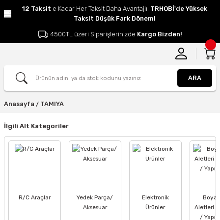
12 Taksit
e Kadar Her Taksit Daha Avantajlı.
TRHOBİ'de Yüksek
Taksit Düşük Fark Dönemi
4500TL üzeri Siparişlerinizde
Kargo Bizden!
ARA
Anasayfa
TAMIYA
İlgili Alt Kategoriler
R/C Araçlar
Yedek Parça/
Elektronik
Boya /
Aksesuar
Ürünler
Aletleri /
/ Yapışt