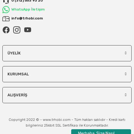
0 (312) 553 93 20
WhatsApp İletişim
info@trhobi.com
ÜYELIK
KURUMSAL
ALIŞVERIŞ
Copyright 2022 © - www.trhobi.com - Tüm hakları saklıdır - Kredi kartı
bilgileriniz 256bit SSL Sertifikası ile Korunmaktadır.
Merhaba, Size Nasıl