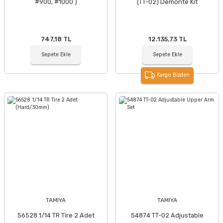
#900, #1000 )
(TT-02) Demonte Kit
747,18 TL
12.135,73 TL
Sepete Ekle
Sepete Ekle
Kargo Bizden
TAMIYA
TAMIYA
56528 1/14 TR Tire 2 Adet
54874 TT-02 Adjustable