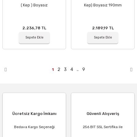
( Kep ) Boyasız
Kep) Boyasız 190mm
2.236,78 TL
2.189,19 TL
Sepete Ekle
Sepete Ekle
2
3
4
..
9
1
Ücretsiz Kargo İmkanı
Güvenli Alışveriş
Bedava Kargo Seçeneği
256 BIT SSL Sertifika ile