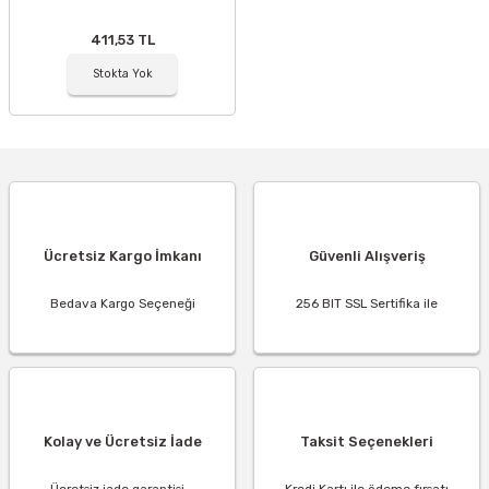
411,53 TL
Stokta Yok
Ücretsiz Kargo İmkanı
Güvenli Alışveriş
Bedava Kargo Seçeneği
256 BIT SSL Sertifika ile
Kolay ve Ücretsiz İade
Taksit Seçenekleri
Ücretsiz iade garantisi...
Kredi Kartı ile ödeme fırsatı