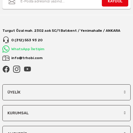
KAYDOL
Turgut Özal mah. 2302.sok 5C/1 Batıkent / Yenimahalle / ANKARA
0 (312) 553 93 20
WhatsApp İletişim
info@trhobi.com
ÜYELIK
KURUMSAL