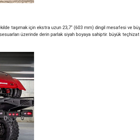
r şekilde taşımak için ekstra uzun 23,7" (603 mm) dingil mesafesi ve
sesuarları üzerinde derin parlak siyah boyaya sahiptir. büyük teçhiza