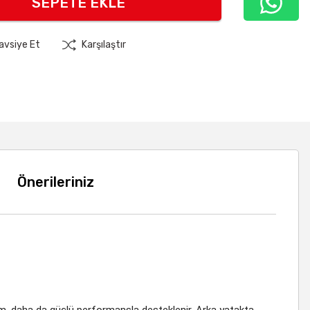
SEPETE EKLE
avsiye Et
Karşılaştır
Önerileriniz
, daha da güçlü performansla desteklenir. Arka yatakta,