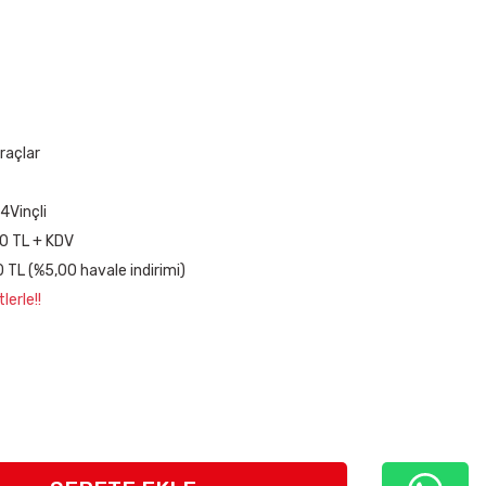
raçlar
Vinçli
0 TL + KDV
 TL (%5,00 havale indirimi)
lerle!!