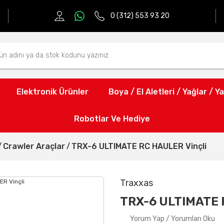
0 (312) 553 93 20
Elektronik Ürünler
Boya / El Aletleri / Yağlar / Ya
Robotlar Ve Hediye
Crawler Araçlar
TRX-6 ULTIMATE RC HAULER Vinçli
Traxxas
TRX-6 ULTIMATE 
Yorum Yap / Yorumları Oku