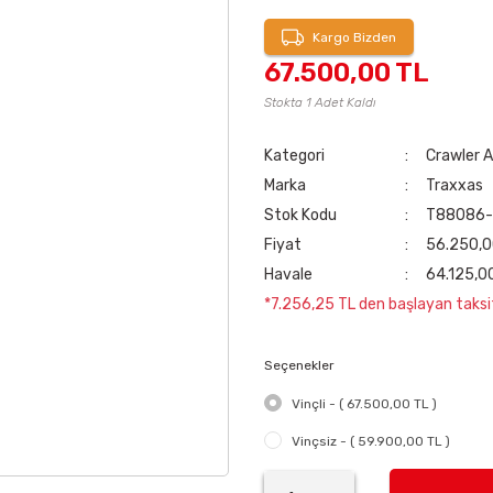
Kargo Bizden
67.500,00 TL
Stokta 1 Adet Kaldı
Kategori
Crawler A
Marka
Traxxas
Stok Kodu
T88086-4
Fiyat
56.250,0
Havale
64.125,00
*7.256,25 TL den başlayan taksit
Seçenekler
Vinçli - ( 67.500,00 TL )
Vinçsiz - ( 59.900,00 TL )