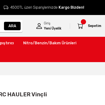
4500TL üzeri Siparişlerinizde
Kargo Bizden!
Giriş
ARA
Sepetim
Yeni Üyelik
pıştırıcı
Nitro/Benzin/Bakım Ürünleri
RC HAULER Vinçli