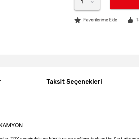
T
r
Taksit Seçenekleri
 KAMYON
er, TRX serisindeki en büyük ve en sağlam teçhizattır. Sert görünüm