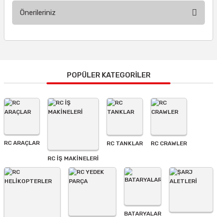
Önerileriniz
Yorum Yaz
Bu ürünün fiyat bilgisi, resim, ürün açıklamalarında ve diğer
konularda yetersiz gördüğünüz noktaları öneri formunu
kullanarak tarafımıza iletebilirsiniz.
Görüş ve önerileriniz için teşekkür ederiz.
POPÜLER KATEGORİLER
Ürün resmi kalitesiz, bozuk veya görüntülenemiyor.
Ürün açıklamasında eksik bilgiler bulunuyor.
Ürün bilgilerinde hatalar bulunuyor.
Ürün fiyatı diğer sitelerden daha pahalı.
RC ARAÇLAR
RC TANKLAR
RC CRAWLER
Bu ürüne benzer farklı alternatifler olmalı.
RC İŞ MAKİNELERİ
BATARYALAR
Gönder