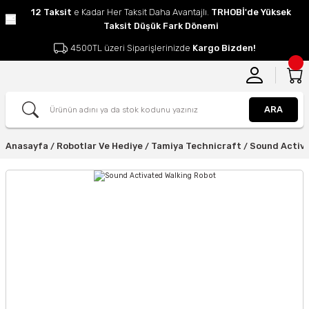
12 Taksit
e Kadar Her Taksit Daha Avantajlı.
TRHOBİ'de Yüksek
Taksit Düşük Fark Dönemi
4500TL üzeri Siparişlerinizde
Kargo Bizden!
ARA
Anasayfa
Robotlar Ve Hediye
Tamiya Technicraft
Sound Activ