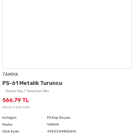
TAMIYA
PS-61 Metalik Turuncu
Yorum Yap / Yorumları Oku
566,79 TL
Stokta 5 Adet Kaldı
Kategori
PS Kep Boyası
Marka
TAMIYA
Stok Kodu
4950344860616