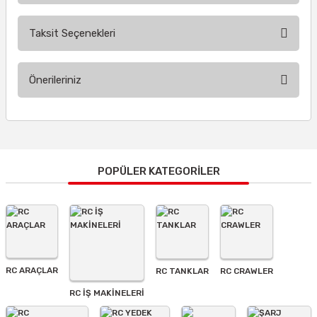
Taksit Seçenekleri
Bu ürüne ilk yorumu siz yapın!
Önerileriniz
Yorum Yaz
Bu ürünün fiyat bilgisi, resim, ürün açıklamalarında ve diğer
konularda yetersiz gördüğünüz noktaları öneri formunu
kullanarak tarafımıza iletebilirsiniz.
Görüş ve önerileriniz için teşekkür ederiz.
POPÜLER KATEGORİLER
Ürün resmi kalitesiz, bozuk veya görüntülenemiyor.
Ürün açıklamasında eksik bilgiler bulunuyor.
Ürün bilgilerinde hatalar bulunuyor.
Ürün fiyatı diğer sitelerden daha pahalı.
RC ARAÇLAR
RC TANKLAR
RC CRAWLER
Bu ürüne benzer farklı alternatifler olmalı.
RC İŞ MAKİNELERİ