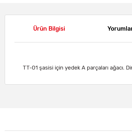
Ürün Bilgisi
Yorumla
TT-01 şasisi için yedek A parçaları ağacı. Di
Bu ürünün fiyat bilgisi, resim, ürün açıklamalarında ve diğer
Görüş ve önerileriniz için teşekkür ederiz.
Ürün resmi kalitesiz, bozuk veya görüntülenemiyor.
Ürün açıklamasında eksik bilgiler bulunuyor.