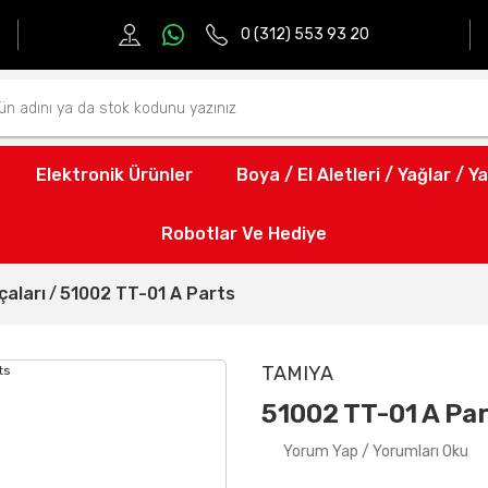
0 (312) 553 93 20
Elektronik Ürünler
Boya / El Aletleri / Yağlar / Ya
Robotlar Ve Hediye
aları
51002 TT-01 A Parts
TAMIYA
51002 TT-01 A Pa
Yorum Yap / Yorumları Oku