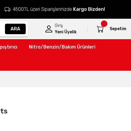
4500TL üzeri Siparişlerinizde
Kargo Bizden!
Giriş
ARA
Sepetim
Yeni Üyelik
pıştırıcı
Nitro/Benzin/Bakım Ürünleri
rts