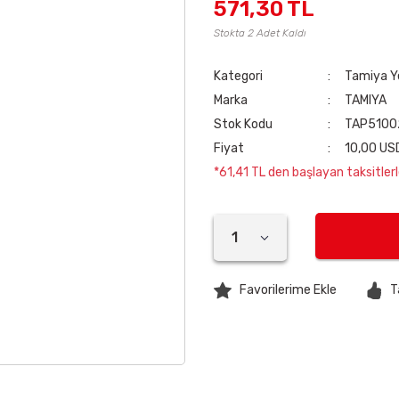
571,30 TL
Stokta 2 Adet Kaldı
Kategori
Tamiya Y
Marka
TAMIYA
Stok Kodu
TAP5100
Fiyat
10,00 US
*61,41 TL den başlayan taksitlerl
T