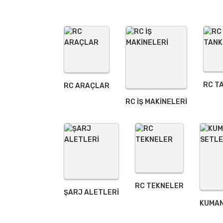
Ürün bilgilerinde hatalar bulunuyor.
Ürün fiyatı diğer sitelerden daha pahalı.
Bu ürüne benzer farklı alternatifler olmalı.
RC T
RC ARAÇLAR
RC İŞ MAKİNELERİ
RC TEKNELER
ŞARJ ALETLERI
KUMAN