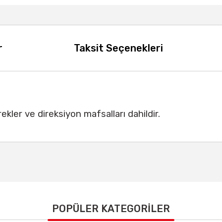
r
Taksit Seçenekleri
rekler ve direksiyon mafsalları dahildir.
 konularda yetersiz gördüğünüz noktaları öneri formunu kullanarak tarafımız
Bu ürüne ilk yorumu siz yapın!
POPÜLER KATEGORİLER
Yorum Yaz