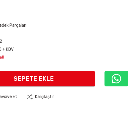
edek Parçaları
2
D + KDV
e!!
SEPETE EKLE
avsiye Et
Karşılaştır