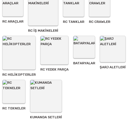
Ürün açıklamasında eksik bilgiler bulunuyor.
Ürün bilgilerinde hatalar bulunuyor.
Ürün fiyatı diğer sitelerden daha pahalı.
RC ARAÇLAR
RC TANKLAR
RC CRAWLER
Bu ürüne benzer farklı alternatifler olmalı.
RC İŞ MAKİNELERİ
BATARYALAR
Gönder
ŞARJ ALETLERI
RC YEDEK PARÇA
RC HELİKOPTERLER
RC TEKNELER
KUMANDA SETLERİ