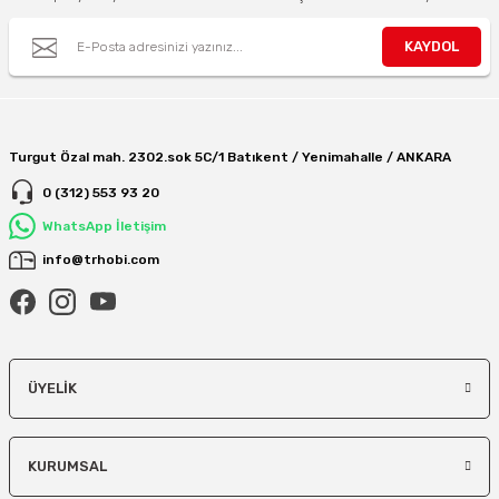
KAYDOL
Turgut Özal mah. 2302.sok 5C/1 Batıkent / Yenimahalle / ANKARA
0 (312) 553 93 20
WhatsApp İletişim
info@trhobi.com
ÜYELIK
KURUMSAL