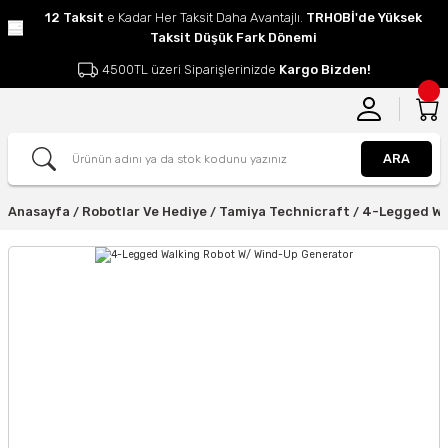
12 Taksit
e Kadar Her Taksit Daha Avantajlı.
TRHOBİ'de Yüksek
Taksit Düşük Fark Dönemi
4500TL üzeri Siparişlerinizde
Kargo Bizden!
ARA
Anasayfa
Robotlar Ve Hediye
Tamiya Technicraft
4-Legged Wa