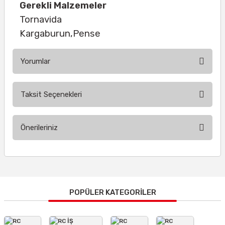
Gerekli Malzemeler
Tornavida
Kargaburun,Pense
Yorumlar
Taksit Seçenekleri
Bu ürüne ilk yorumu siz yapın!
Önerileriniz
Yorum Yaz
Bu ürünün fiyat bilgisi, resim, ürün açıklamalarında ve diğer
konularda yetersiz gördüğünüz noktaları öneri formunu
kullanarak tarafımıza iletebilirsiniz.
Görüş ve önerileriniz için teşekkür ederiz.
POPÜLER KATEGORİLER
Ürün resmi kalitesiz, bozuk veya görüntülenemiyor.