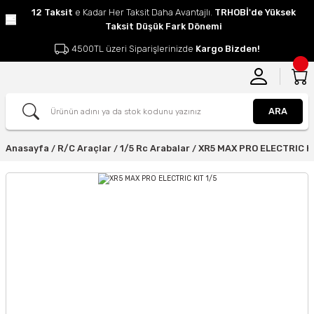
12 Taksit
e Kadar Her Taksit Daha Avantajlı.
TRHOBİ'de Yüksek
Taksit Düşük Fark Dönemi
4500TL üzeri Siparişlerinizde
Kargo Bizden!
ARA
Anasayfa
R/C Araçlar
1/5 Rc Arabalar
XR5 MAX PRO ELECTRIC KI