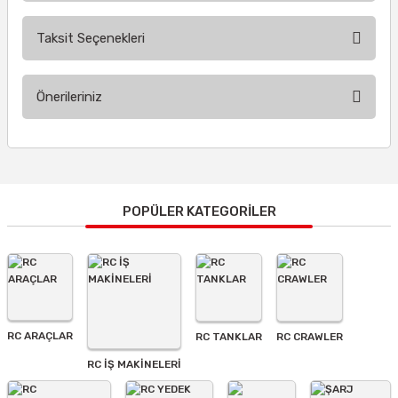
Taksit Seçenekleri
Bu ürüne ilk yorumu siz yapın!
Önerileriniz
Yorum Yaz
Bu ürünün fiyat bilgisi, resim, ürün açıklamalarında ve diğer
konularda yetersiz gördüğünüz noktaları öneri formunu
kullanarak tarafımıza iletebilirsiniz.
Görüş ve önerileriniz için teşekkür ederiz.
POPÜLER KATEGORİLER
Ürün resmi kalitesiz, bozuk veya görüntülenemiyor.
Ürün açıklamasında eksik bilgiler bulunuyor.
Ürün bilgilerinde hatalar bulunuyor.
Ürün fiyatı diğer sitelerden daha pahalı.
RC ARAÇLAR
RC TANKLAR
RC CRAWLER
Bu ürüne benzer farklı alternatifler olmalı.
RC İŞ MAKİNELERİ