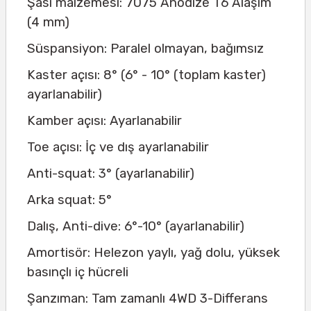
Şasi malzemesi: 7075 Anodize T6 Alaşım
(4 mm)
Süspansiyon: Paralel olmayan, bağımsız
Kaster açısı: 8° (6° - 10° (toplam kaster)
ayarlanabilir)
Kamber açısı: Ayarlanabilir
Toe açısı: İç ve dış ayarlanabilir
Anti-squat: 3° (ayarlanabilir)
Arka squat: 5°
Dalış, Anti-dive: 6°-10° (ayarlanabilir)
Amortisör: Helezon yaylı, yağ dolu, yüksek
basınçlı iç hücreli
Şanzıman: Tam zamanlı 4WD 3-Differans