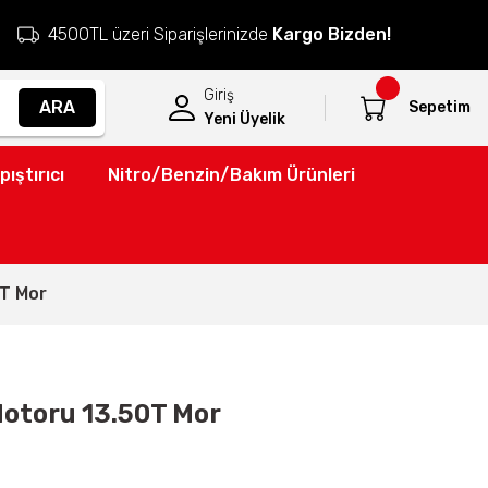
4500TL üzeri Siparişlerinizde
Kargo Bizden!
Giriş
ARA
Sepetim
Yeni Üyelik
pıştırıcı
Nitro/Benzin/Bakım Ürünleri
0T Mor
Motoru 13.50T Mor