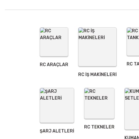
Ürün açıklamasında eksik bilgiler bulunuyor.
Ürün bilgilerinde hatalar bulunuyor.
Ürün fiyatı diğer sitelerden daha pahalı.
Bu ürüne benzer farklı alternatifler olmalı.
RC T
RC ARAÇLAR
RC İŞ MAKİNELERİ
RC TEKNELER
ŞARJ ALETLERI
KUMAN