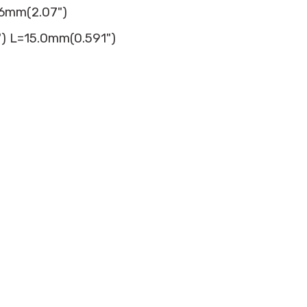
.6mm(2.07")
) L=15.0mm(0.591")