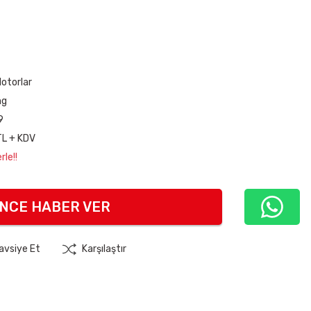
Motorlar
ng
9
TL + KDV
le!!
INCE HABER VER
avsiye Et
Karşılaştır