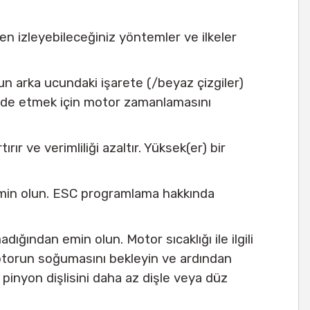
n izleyebileceğiniz yöntemler ve ilkeler
n arka ucundaki işarete (/beyaz çizgiler)
elde etmek için motor zamanlamasını
ır ve verimliliği azaltır. Yüksek(er) bir
min olun. ESC programlama hakkında
ğından emin olun. Motor sıcaklığı ile ilgili
ce motorun soğumasını bekleyin ve ardından
 pinyon dişlisini daha az dişle veya düz