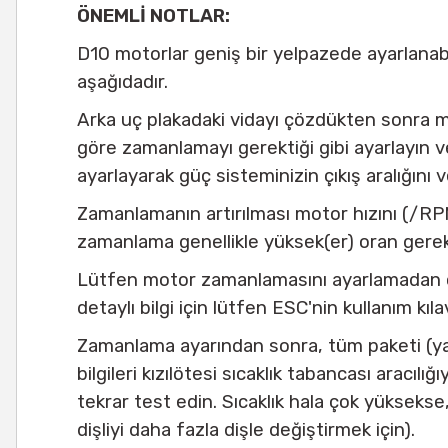
ÖNEMLİ NOTLAR:
D10 motorlar geniş bir yelpazede ayarlanab
aşağıdadır.
Arka uç plakadaki vidayı çözdükten sonra m
göre zamanlamayı gerektiği gibi ayarlayın
ayarlayarak güç sisteminizin çıkış aralığını ve
Zamanlamanın artırılması motor hızını (/RPM) 
zamanlama genellikle yüksek(er) oran gerekt
Lütfen motor zamanlamasını ayarlamadan ö
detaylı bilgi için lütfen ESC'nin kullanım kı
Zamanlama ayarından sonra, tüm paketi (yani 
bilgileri kızılötesi sıcaklık tabancası aracı
tekrar test edin. Sıcaklık hala çok yüksekse
dişliyi daha fazla dişle değiştirmek için).