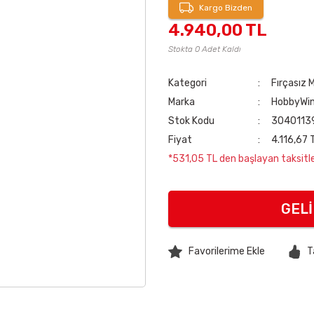
Kargo Bizden
4.940,00 TL
Stokta 0 Adet Kaldı
Kategori
Fırçasız 
Marka
HobbyWi
Stok Kodu
3040113
Fiyat
4.116,67 
*531,05 TL den başlayan taksitler
GEL
T