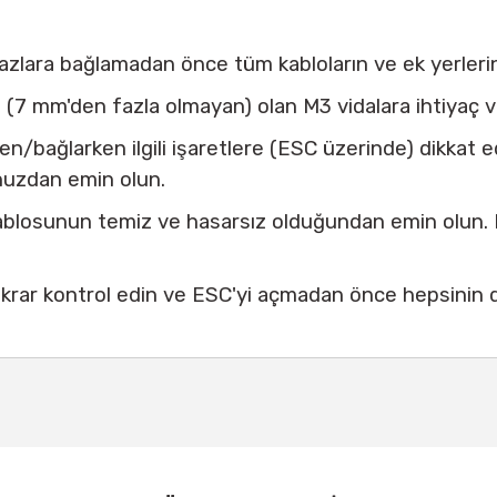
hazlara bağlamadan önce tüm kabloların ve ek yerlerinin
7 mm'den fazla olmayan) olan M3 vidalara ihtiyaç va
en/bağlarken ilgili işaretlere (ESC üzerinde) dikkat 
nuzdan emin olun.
kablosunun temiz ve hasarsız olduğundan emin olun. 
tekrar kontrol edin ve ESC'yi açmadan önce hepsinin
 konularda yetersiz gördüğünüz noktaları öneri formunu kullanarak tarafımız
Bu ürüne ilk yorumu siz yapın!