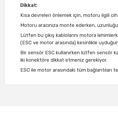
Dikkat:
Kısa devreleri önlemek için, motoru ilgili ci
Motoru aracınıza monte ederken, uzunluğu (
Lütfen bu çıkış kablolarını motora lehimlerk
(ESC ve motor arasında) kesinlikle uyduğu
Bir sensör ESC kullanırken lütfen sensör 
iki konektöre dikkat etmeniz gerekiyor.
ESC ile motor arasındaki tüm bağlantıları 
Bu ürünün fiyat bilgisi, resim, ürün açıklamalarında ve diğer
Görüş ve önerileriniz için teşekkür ederiz.
Ürün resmi kalitesiz, bozuk veya görüntülenemiyor.