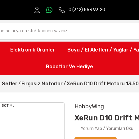
0 (312) 553 93 20
Elektronik Ürünler
Boya / El Aletleri / Yağlar / Ya
Robotlar Ve Hediye
 Setler
Fırçasız Motorlar
XeRun D10 Drift Motoru 13.5
HobbyWing
XeRun D10 Drift 
Yorum Yap / Yorumları Oku