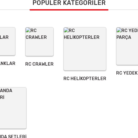
POPÜLER KATEGORİLER
Yorum Yaz
ANKLAR
RC CRAWLER
RC YEDEK
Gönder
RC HELİKOPTERLER
DA SETLERİ