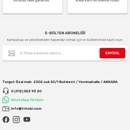
Ücretsiz iade garantisi...
Kredi Kartı ile ödeme fırsatı
E-BÜLTEN ABONELİĞİ
Kampanya ve yeniliklerden haberdar olmak için e-bültenimize kayıt olun.
KAYDOL
Turgut Özal mah. 2302.sok 5C/1 Batıkent / Yenimahalle / ANKARA
0 (312) 553 93 20
WhatsApp İletişim
info@trhobi.com