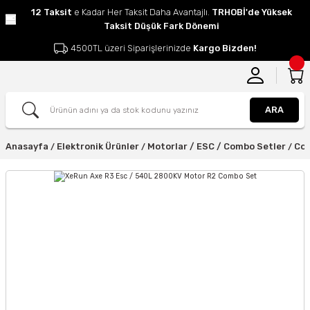
12 Taksit
e Kadar Her Taksit Daha Avantajlı.
TRHOBİ'de Yüksek
Taksit Düşük Fark Dönemi
4500TL üzeri Siparişlerinizde
Kargo Bizden!
ARA
Anasayfa
Elektronik Ürünler
Motorlar / ESC / Combo Setler
Com