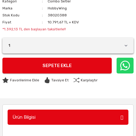
Kategori
Combo Setler
Marka
HobbyWing
Stok Kodu
38020388
Fiyat
10.791,67 TL + KDV
*1.392,13 TL den başlayan taksitlerle!!
SEPETE EKLE
Tavsiye Et
Karşılaştır
Ürün Bilgisi