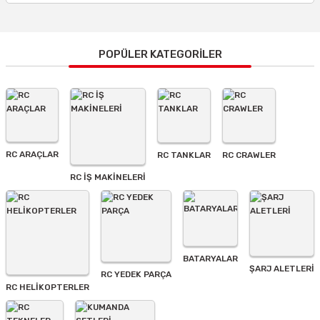
Bu ürünün fiyat bilgisi, resim, ürün açıklamalarında ve diğer
konularda yetersiz gördüğünüz noktaları öneri formunu
kullanarak tarafımıza iletebilirsiniz.
Görüş ve önerileriniz için teşekkür ederiz.
POPÜLER KATEGORİLER
Ürün resmi kalitesiz, bozuk veya görüntülenemiyor.
Ürün açıklamasında eksik bilgiler bulunuyor.
Ürün bilgilerinde hatalar bulunuyor.
Ürün fiyatı diğer sitelerden daha pahalı.
RC ARAÇLAR
RC TANKLAR
RC CRAWLER
Bu ürüne benzer farklı alternatifler olmalı.
RC İŞ MAKİNELERİ
BATARYALAR
Gönder
ŞARJ ALETLERI
RC YEDEK PARÇA
RC HELİKOPTERLER