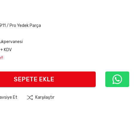
911 / Pro Yedek Parça
ukpervanesi
 + KDV
!!
SEPETE EKLE
avsiye Et
Karşılaştır