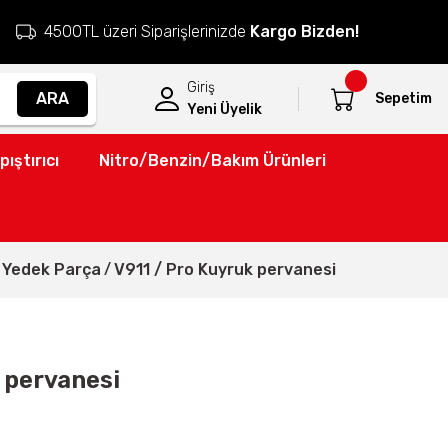
4500TL üzeri Siparişlerinizde
Kargo Bizden!
Giriş
ARA
Sepetim
Yeni Üyelik
pıştırıcı
Nitro/Benzin/Bakım Ürünleri
o Yedek Parça
V911 / Pro Kuyruk pervanesi
 pervanesi