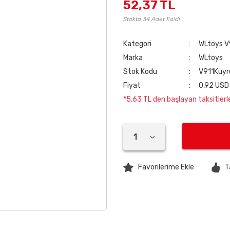
52,37 TL
Stokta 34 Adet Kaldı
Kategori
WLtoys V
Marka
WLtoys
Stok Kodu
V911Kuyr
Fiyat
0,92 USD
*5,63 TL den başlayan taksitlerle
T