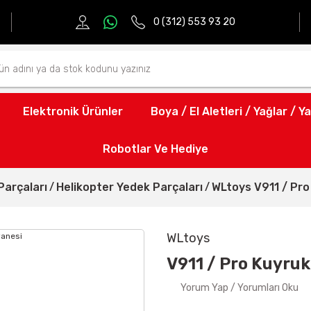
0 (312) 553 93 20
Elektronik Ürünler
Boya / El Aletleri / Yağlar / Ya
Robotlar Ve Hediye
Parçaları
Helikopter Yedek Parçaları
WLtoys V911 / Pr
WLtoys
V911 / Pro Kuyruk
Yorum Yap / Yorumları Oku