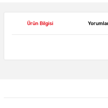
Ürün Bilgisi
Yorumla
Bu ürünün fiyat bilgisi, resim, ürün açıklamalarında ve diğer
Görüş ve önerileriniz için teşekkür ederiz.
Ürün resmi kalitesiz, bozuk veya görüntülenemiyor.
Ürün açıklamasında eksik bilgiler bulunuyor.
Ürün bilgilerinde hatalar bulunuyor.