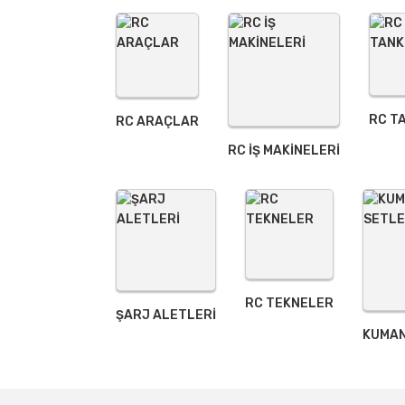
Ürün fiyatı diğer sitelerden daha pahalı.
Bu ürüne benzer farklı alternatifler olmalı.
RC T
RC ARAÇLAR
RC İŞ MAKİNELERİ
RC TEKNELER
ŞARJ ALETLERI
KUMAN