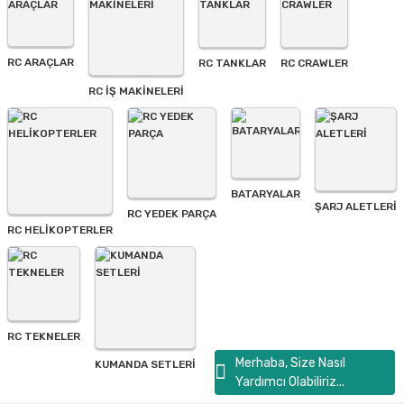
Ürün açıklamasında eksik bilgiler bulunuyor.
Ürün bilgilerinde hatalar bulunuyor.
Ürün fiyatı diğer sitelerden daha pahalı.
RC ARAÇLAR
RC TANKLAR
RC CRAWLER
Bu ürüne benzer farklı alternatifler olmalı.
RC İŞ MAKİNELERİ
BATARYALAR
Gönder
ŞARJ ALETLERI
RC YEDEK PARÇA
RC HELİKOPTERLER
RC TEKNELER
Merhaba, Size Nasıl
KUMANDA SETLERİ
Yardımcı Olabiliriz...