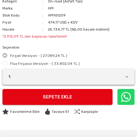
Kategori
On-road (Asfalt Tipi)
Marka
HPI
Stok Kodu
HPI161209
Fiyat
474,17 USD + KDV
Havale
25.734,77 TL (%5,00 havale indirimi)
*2.912,09 TL den başlayan taksitlerle!!
Seçenekler
Fırçalı Versiyon - ( 27.089,24 TL )
Flux Fırçasız Versiyon - ( 33.802,04 TL )
SEPETE EKLE
Tavsiye Et
Karşılaştır