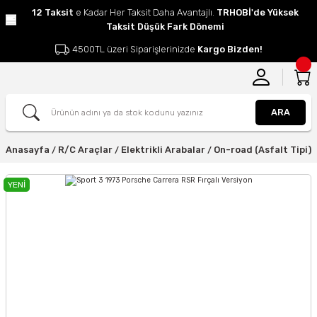
12 Taksit
e Kadar Her Taksit Daha Avantajlı.
TRHOBİ'de Yüksek
Taksit Düşük Fark Dönemi
4500TL üzeri Siparişlerinizde
Kargo Bizden!
ARA
Anasayfa
R/C Araçlar
Elektrikli Arabalar
On-road (Asfalt Tipi)
YENİ