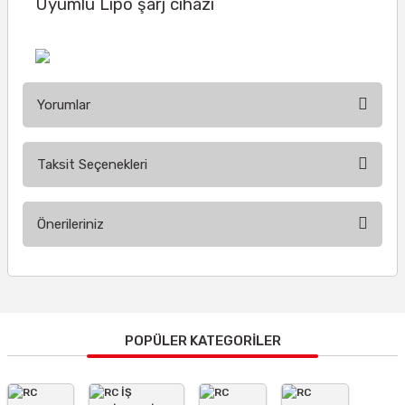
Uyumlu Lipo şarj cihazı
Yorumlar
Taksit Seçenekleri
Bu ürüne ilk yorumu siz yapın!
Önerileriniz
Yorum Yaz
Bu ürünün fiyat bilgisi, resim, ürün açıklamalarında ve diğer
konularda yetersiz gördüğünüz noktaları öneri formunu
kullanarak tarafımıza iletebilirsiniz.
Görüş ve önerileriniz için teşekkür ederiz.
POPÜLER KATEGORİLER
Ürün resmi kalitesiz, bozuk veya görüntülenemiyor.