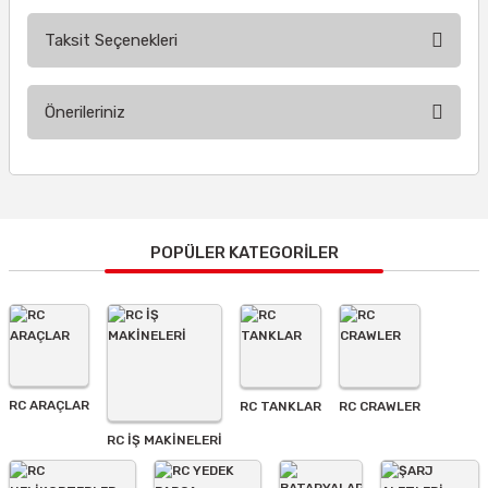
Taksit Seçenekleri
Bu ürüne ilk yorumu siz yapın!
Önerileriniz
Yorum Yaz
Bu ürünün fiyat bilgisi, resim, ürün açıklamalarında ve diğer
konularda yetersiz gördüğünüz noktaları öneri formunu
kullanarak tarafımıza iletebilirsiniz.
Görüş ve önerileriniz için teşekkür ederiz.
POPÜLER KATEGORİLER
Ürün resmi kalitesiz, bozuk veya görüntülenemiyor.
Ürün açıklamasında eksik bilgiler bulunuyor.
Ürün bilgilerinde hatalar bulunuyor.
Ürün fiyatı diğer sitelerden daha pahalı.
RC ARAÇLAR
RC TANKLAR
RC CRAWLER
Bu ürüne benzer farklı alternatifler olmalı.
RC İŞ MAKİNELERİ