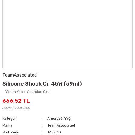
TeamAssociated
Silicone Shock Oil 45W (59ml)
Yorum Yap / Yorumları Oku
666,52 TL
Stokta 0 Adet Kaldı
Kategori
Amortisör Yağı
Marka
TeamAssociated
Stok Kodu
TA5430