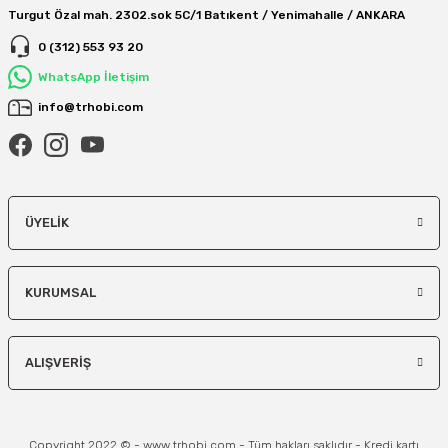
Turgut Özal mah. 2302.sok 5C/1 Batıkent / Yenimahalle / ANKARA
0 (312) 553 93 20
WhatsApp İletişim
info@trhobi.com
ÜYELIK
KURUMSAL
ALIŞVERIŞ
Copyright 2022 © - www.trhobi.com - Tüm hakları saklıdır - Kredi kartı