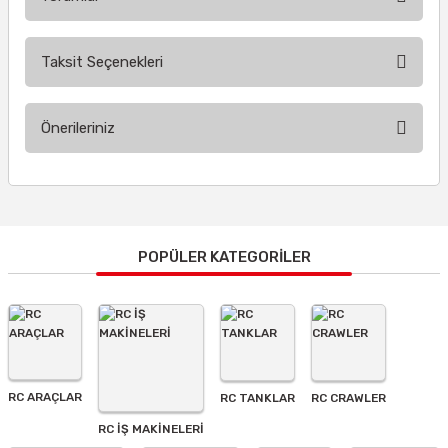
Taksit Seçenekleri
Bu ürüne ilk yorumu siz yapın!
Önerileriniz
Yorum Yaz
Bu ürünün fiyat bilgisi, resim, ürün açıklamalarında ve diğer
konularda yetersiz gördüğünüz noktaları öneri formunu
kullanarak tarafımıza iletebilirsiniz.
Görüş ve önerileriniz için teşekkür ederiz.
POPÜLER KATEGORİLER
Ürün resmi kalitesiz, bozuk veya görüntülenemiyor.
Ürün açıklamasında eksik bilgiler bulunuyor.
Ürün bilgilerinde hatalar bulunuyor.
Ürün fiyatı diğer sitelerden daha pahalı.
RC ARAÇLAR
RC TANKLAR
RC CRAWLER
Bu ürüne benzer farklı alternatifler olmalı.
RC İŞ MAKİNELERİ