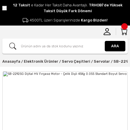
12 Taksit
e Kadar Her Taksit Daha Avantajlı.
TRHOBİ'de Yüksek
Taksit Düşük Fark Dönemi
4500TL üzeri Siparişlerinizde
Kargo Bizden!
ARA
Anasayfa
Elektronik Ürünler
Servo Çeşitleri
Servolar
SB-2292S