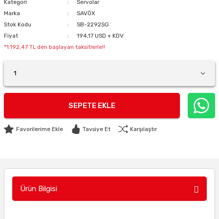
Kategori
Servolar
Marka
SAVÖX
Stok Kodu
SB-2292SG
Fiyat
194,17 USD + KDV
*1.192,47 TL den başlayan taksitlerle!!
SEPETE EKLE
Tavsiye Et
Karşılaştır
Ürün Bilgisi