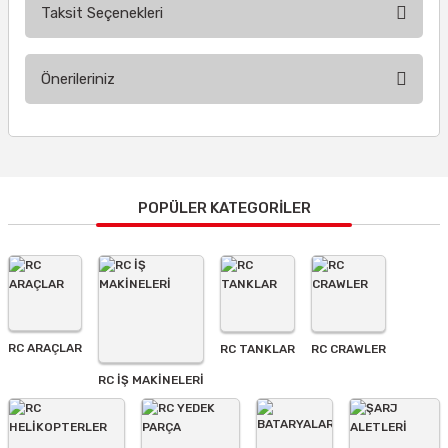
Taksit Seçenekleri
Bu ürüne ilk yorumu siz yapın!
Önerileriniz
Yorum Yaz
Bu ürünün fiyat bilgisi, resim, ürün açıklamalarında ve diğer
konularda yetersiz gördüğünüz noktaları öneri formunu
kullanarak tarafımıza iletebilirsiniz.
Görüş ve önerileriniz için teşekkür ederiz.
POPÜLER KATEGORİLER
Ürün resmi kalitesiz, bozuk veya görüntülenemiyor.
Ürün açıklamasında eksik bilgiler bulunuyor.
Ürün bilgilerinde hatalar bulunuyor.
Ürün fiyatı diğer sitelerden daha pahalı.
RC ARAÇLAR
RC TANKLAR
RC CRAWLER
Bu ürüne benzer farklı alternatifler olmalı.
RC İŞ MAKİNELERİ