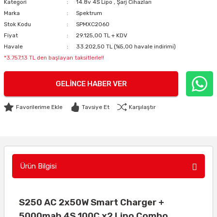
Kategori
14.8v 4S Lipo
,
Şarj Cihazları
Marka
Spektrum
Stok Kodu
SPMXC2060
Fiyat
29.125,00 TL + KDV
Havale
33.202,50 TL (%5,00 havale indirimi)
*3.757,13 TL den başlayan taksitlerle!!
GELINCE HABER VER
Tavsiye Et
Karşılaştır
Ürün Bilgisi
S250 AC 2x50W Smart Charger +
5000mah 4S 100C x2 Lipo Combo