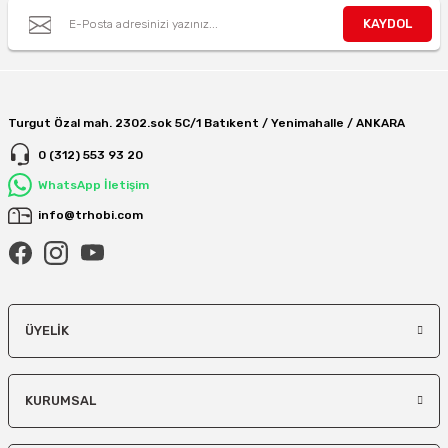
KAYDOL
Turgut Özal mah. 2302.sok 5C/1 Batıkent / Yenimahalle / ANKARA
0 (312) 553 93 20
WhatsApp İletişim
info@trhobi.com
ÜYELIK
KURUMSAL