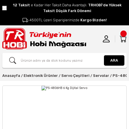
12 Taksit
e Kadar Her Taksit Daha Avantajlı.
TRHOBİ'de Yüksek
Taksit Düşük Fark Dönemi
4500TL üzeri Siparişlerinizde
Kargo Bizden!
ARA
Anasayfa
Elektronik Ürünler
Servo Çeşitleri
Servolar
PS-4806H