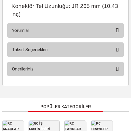
Konektör Tel Uzunluğu: JR 265 mm (10.43
inç)
Yorumlar
Taksit Seçenekleri
Bu ürüne ilk yorumu siz yapın!
Önerileriniz
Yorum Yaz
Bu ürünün fiyat bilgisi, resim, ürün açıklamalarında ve diğer
konularda yetersiz gördüğünüz noktaları öneri formunu
kullanarak tarafımıza iletebilirsiniz.
Görüş ve önerileriniz için teşekkür ederiz.
POPÜLER KATEGORİLER
Ürün resmi kalitesiz, bozuk veya görüntülenemiyor.
Ürün açıklamasında eksik bilgiler bulunuyor.