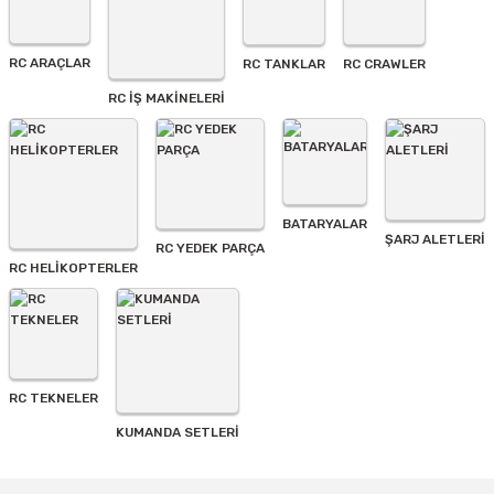
Ürün bilgilerinde hatalar bulunuyor.
Ürün fiyatı diğer sitelerden daha pahalı.
RC ARAÇLAR
RC TANKLAR
RC CRAWLER
Bu ürüne benzer farklı alternatifler olmalı.
RC İŞ MAKİNELERİ
BATARYALAR
Gönder
ŞARJ ALETLERI
RC YEDEK PARÇA
RC HELİKOPTERLER
RC TEKNELER
KUMANDA SETLERİ