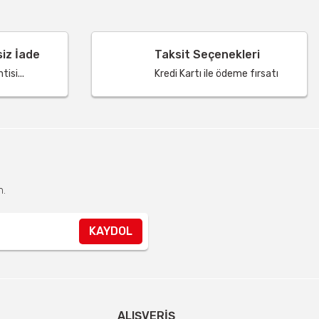
siz İade
Taksit Seçenekleri
isi...
Kredi Kartı ile ödeme fırsatı
n.
KAYDOL
ALIŞVERIŞ