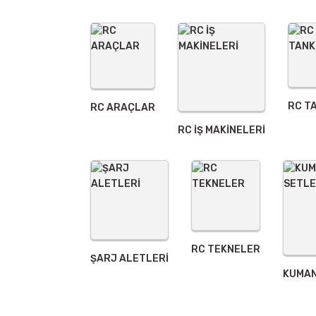
Ürün fiyatı diğer sitelerden daha pahalı.
Bu ürüne benzer farklı alternatifler olmalı.
RC T
RC ARAÇLAR
RC İŞ MAKİNELERİ
RC TEKNELER
ŞARJ ALETLERI
KUMAN