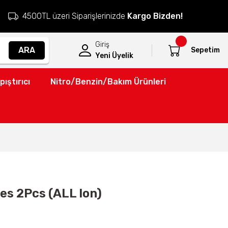
4500TL üzeri Siparişlerinizde
Kargo Bizden!
Giriş
ARA
Sepetim
Yeni Üyelik
pıştırıcı
Nitro/Benzin/Bakım Ürünleri
s 2Pcs (ALL Ion)