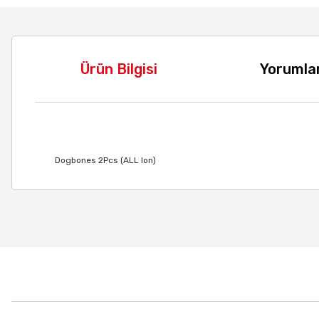
Ürün Bilgisi
Yorumla
Dogbones 2Pcs (ALL Ion)
Bu ürünün fiyat bilgisi, resim, ürün açıklamalarında ve diğer
Görüş ve önerileriniz için teşekkür ederiz.
Ürün resmi kalitesiz, bozuk veya görüntülenemiyor.
Ürün açıklamasında eksik bilgiler bulunuyor.
Ürün bilgilerinde hatalar bulunuyor.