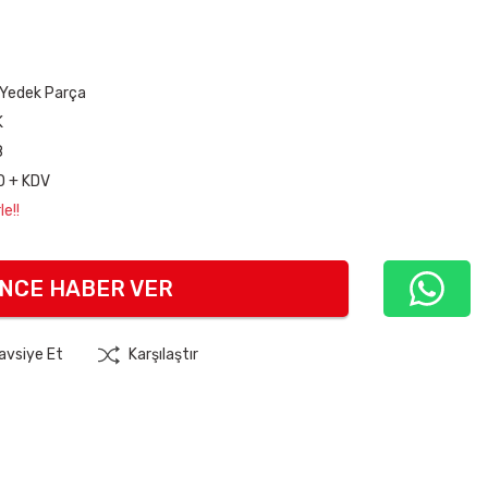
 Yedek Parça
K
8
D + KDV
e!!
INCE HABER VER
avsiye Et
Karşılaştır