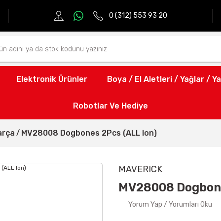
0 (312) 553 93 20
Elektronik Ürünler
Boya / El Aletleri / Yağlar / Ya
Robotlar Ve Hediye
arça
MV28008 Dogbones 2Pcs (ALL Ion)
MAVERICK
MV28008 Dogbone
Yorum Yap / Yorumları Oku