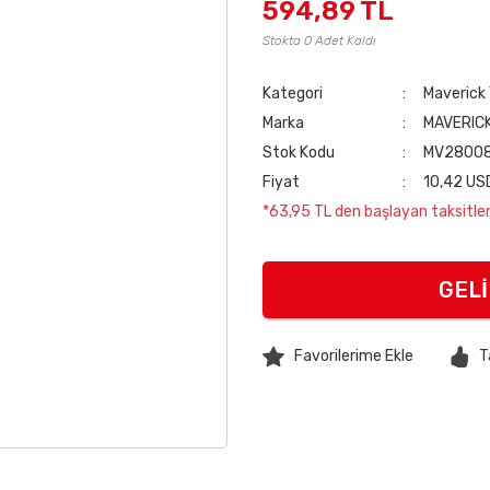
594,89 TL
Stokta 0 Adet Kaldı
Kategori
Maverick
Marka
MAVERIC
Stok Kodu
MV2800
Fiyat
10,42 US
*63,95 TL den başlayan taksitlerl
GEL
T