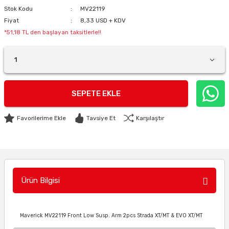
Stok Kodu
MV22119
Fiyat
8,33 USD + KDV
*51,18 TL den başlayan taksitlerle!!
SEPETE EKLE
Tavsiye Et
Karşılaştır
Ürün Bilgisi
Maverick MV22119 Front Low Susp. Arm 2pcs Strada XT/MT & EVO XT/MT