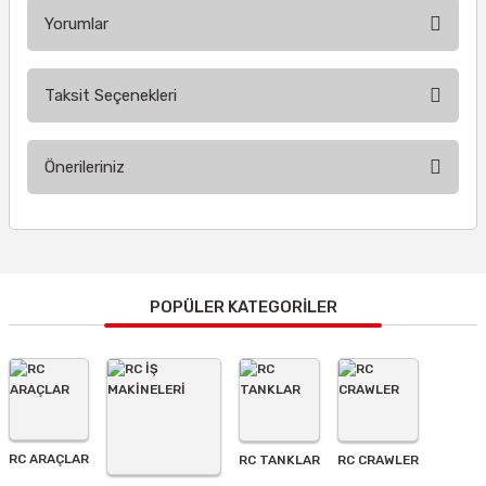
Yorumlar
Taksit Seçenekleri
Bu ürüne ilk yorumu siz yapın!
Önerileriniz
Yorum Yaz
Bu ürünün fiyat bilgisi, resim, ürün açıklamalarında ve diğer
konularda yetersiz gördüğünüz noktaları öneri formunu
kullanarak tarafımıza iletebilirsiniz.
Görüş ve önerileriniz için teşekkür ederiz.
POPÜLER KATEGORİLER
Ürün resmi kalitesiz, bozuk veya görüntülenemiyor.
Ürün açıklamasında eksik bilgiler bulunuyor.
Ürün bilgilerinde hatalar bulunuyor.
Ürün fiyatı diğer sitelerden daha pahalı.
RC ARAÇLAR
RC TANKLAR
RC CRAWLER
Bu ürüne benzer farklı alternatifler olmalı.