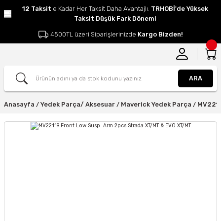
12 Taksit
e Kadar Her Taksit Daha Avantajlı.
TRHOBİ'de Yüksek
Taksit Düşük Fark Dönemi
4500TL üzeri Siparişlerinizde
Kargo Bizden!
ARA
Anasayfa
Yedek Parça/ Aksesuar
Maverick Yedek Parça
MV2211