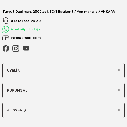
Turgut Özal mah. 2302.sok 5C/1 Batıkent / Yenimahalle / ANKARA
0 (312) 553 93 20
WhatsApp İletişim
info@trhobi.com
ÜYELIK
KURUMSAL
ALIŞVERIŞ