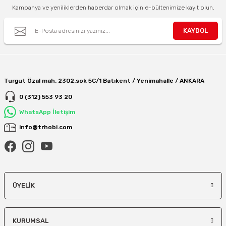
Kampanya ve yeniliklerden haberdar olmak için e-bültenimize kayıt olun.
KAYDOL
Turgut Özal mah. 2302.sok 5C/1 Batıkent / Yenimahalle / ANKARA
0 (312) 553 93 20
WhatsApp İletişim
info@trhobi.com
ÜYELIK
KURUMSAL