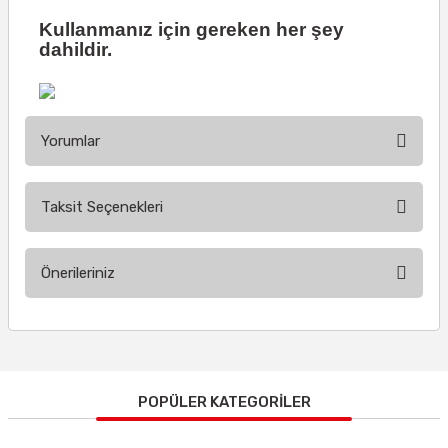
Kullanmanız için gereken her şey
dahildir.
Yorumlar
Taksit Seçenekleri
Bu ürüne ilk yorumu siz yapın!
Önerileriniz
Yorum Yaz
Bu ürünün fiyat bilgisi, resim, ürün açıklamalarında ve diğer
konularda yetersiz gördüğünüz noktaları öneri formunu
kullanarak tarafımıza iletebilirsiniz.
Görüş ve önerileriniz için teşekkür ederiz.
POPÜLER KATEGORİLER