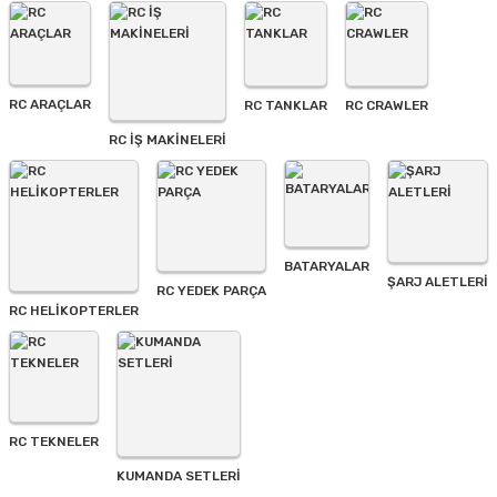
Ürün resmi kalitesiz, bozuk veya görüntülenemiyor.
Ürün açıklamasında eksik bilgiler bulunuyor.
Ürün bilgilerinde hatalar bulunuyor.
Ürün fiyatı diğer sitelerden daha pahalı.
RC ARAÇLAR
RC TANKLAR
RC CRAWLER
Bu ürüne benzer farklı alternatifler olmalı.
RC İŞ MAKİNELERİ
BATARYALAR
Gönder
ŞARJ ALETLERI
RC YEDEK PARÇA
RC HELİKOPTERLER
RC TEKNELER
KUMANDA SETLERİ