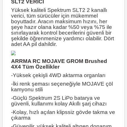
SLT2 VERİCİ
Yüksek kaliteli Spektrum SLT2 2 kanallı
verici, tüm sürücüler için mükemmel
boyuttadır. Aracın maksimum hızını, her
şeye hazır olana kadar %50 veya %75 ile
sınırlayarak kontrol becerilerini güvenli bir
şekilde öğrenmenize yardımcı olabilir. Dört
adet AA pil dahildir.
ARRMA RC MOJAVE GROM Brushed
4X4 Tüm Özellikler
-Yüksek çekişli 4WD aktarma organları
-İki renk şeması seçeneğiyle MOJAVE çöl
kamyonu stili
-Güçlü Spektrum 2S LiPo batarya ve
güvenli, kullanımı kolay Akıllı şarj cihazı
-Kolay, hızlı açılan klipssiz gövde takma ve
çıkarma
-Güvenilir, yüksek kaliteli altıgen donanım