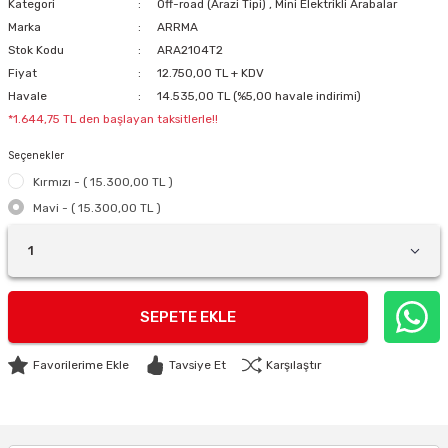
Kategori
Off-road (Arazi Tipi)
,
Mini Elektrikli Arabalar
Marka
ARRMA
Stok Kodu
ARA2104T2
Fiyat
12.750,00 TL + KDV
Havale
14.535,00 TL (%5,00 havale indirimi)
*1.644,75 TL den başlayan taksitlerle!!
Seçenekler
Kırmızı - ( 15.300,00 TL )
Mavi - ( 15.300,00 TL )
SEPETE EKLE
Tavsiye Et
Karşılaştır