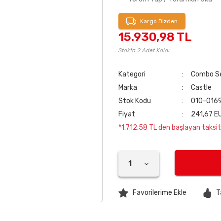
Kargo Bizden
15.930,98 TL
Stokta 2 Adet Kaldı
Kategori
Combo Se
Marka
Castle
Stok Kodu
010-016
Fiyat
241,67 E
*1.712,58 TL den başlayan taksitl
T