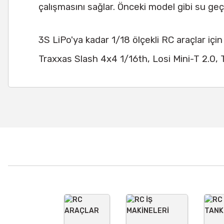
çalışmasını sağlar. Önceki model gibi su 
3S LiPo'ya kadar 1/18 ölçekli RC araçlar i
Traxxas Slash 4x4 1/16th, Losi Mini-T 2.0, T
Bu ürünün fiyat bilgisi, resim, ürün açıklamalarında ve diğer
Görüş ve önerileriniz için teşekkür ederiz.
Ürün resmi kalitesiz, bozuk veya görüntülenemiyor.
Ürün açıklamasında eksik bilgiler bulunuyor.
Ürün bilgilerinde hatalar bulunuyor.
Ürün fiyatı diğer sitelerden daha pahalı.
Bu ürüne benzer farklı alternatifler olmalı.