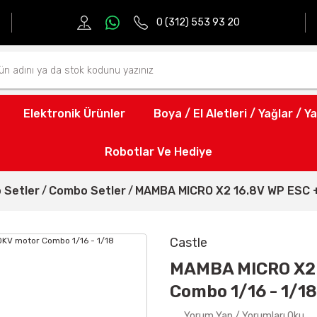
0 (312) 553 93 20
Elektronik Ürünler
Boya / El Aletleri / Yağlar / Ya
Robotlar Ve Hediye
 Setler
Combo Setler
MAMBA MICRO X2 16.8V WP ESC +
Castle
MAMBA MICRO X2 
Combo 1/16 - 1/18
Yorum Yap / Yorumları Oku