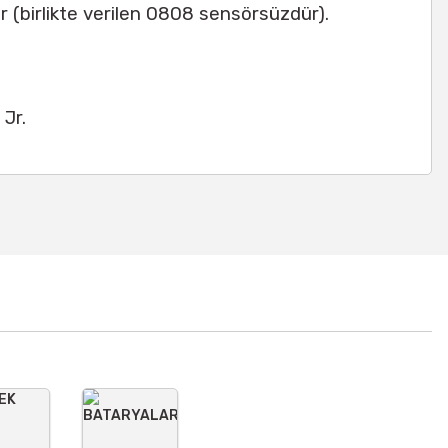
(birlikte verilen 0808 sensörsüzdür).
 Jr.
a iletebilirsiniz.