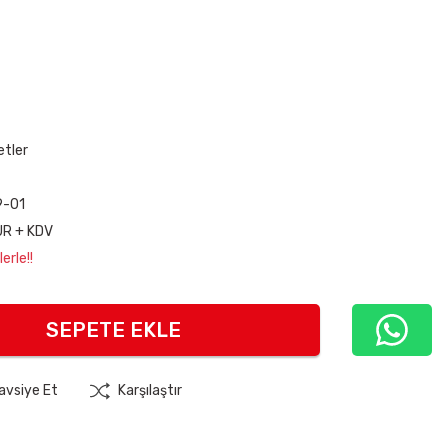
tler
9-01
UR + KDV
erle!!
SEPETE EKLE
avsiye Et
Karşılaştır