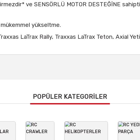
geçirmezdir* ve SENSÖRLÜ MOTOR DESTEĞİNE sahiptir 
çin mükemmel yükseltme.
raxxas LaTrax Rally, Traxxas LaTrax Teton, Axial Yeti
 konularda yetersiz gördüğünüz noktaları öneri formunu kullanarak tarafımız
Bu ürüne ilk yorumu siz yapın!
POPÜLER KATEGORİLER
Yorum Yaz