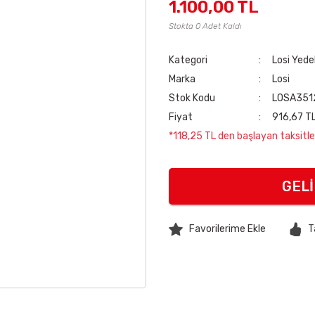
1.100,00 TL
Stokta 0 Adet Kaldı
Kategori
Losi Yede
Marka
Losi
Stok Kodu
LOSA351
Fiyat
916,67 T
*118,25 TL den başlayan taksitler
GEL
T