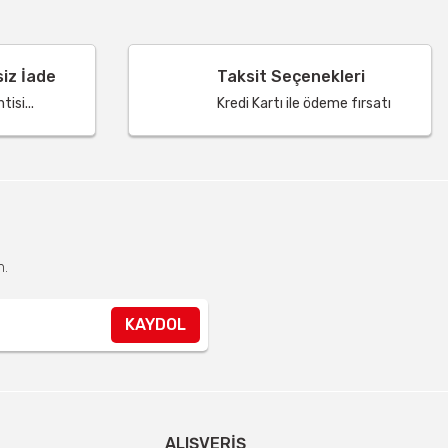
siz İade
Taksit Seçenekleri
isi...
Kredi Kartı ile ödeme fırsatı
n.
KAYDOL
ALIŞVERIŞ