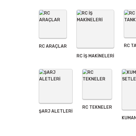
Ürün fiyatı diğer sitelerden daha pahalı.
Bu ürüne benzer farklı alternatifler olmalı.
RC T
RC ARAÇLAR
RC İŞ MAKİNELERİ
RC TEKNELER
ŞARJ ALETLERI
KUMAN