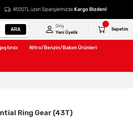
4500TL üzeri Siparişlerinizde
Kargo Bizden!
Giriş
ARA
Sepetim
Yeni Üyelik
pıştırıcı
Nitro/Benzin/Bakım Ürünleri
ntial Ring Gear (43T)