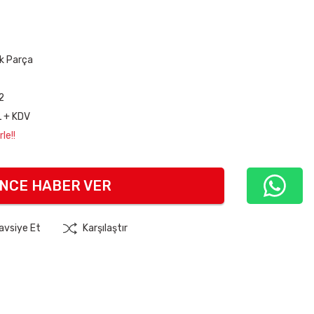
k Parça
2
L + KDV
le!!
INCE HABER VER
avsiye Et
Karşılaştır