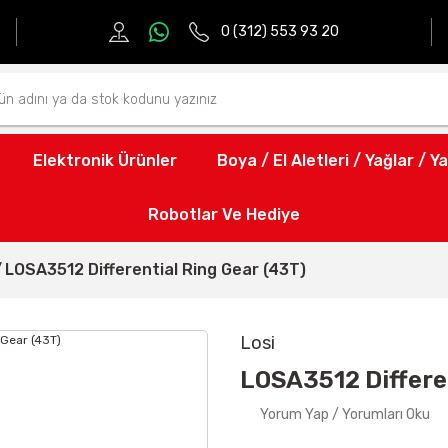
0 (312) 553 93 20
Elektronik Ürünler
Boya / El Aletleri / Yağlar / Ya
Robotlar Ve Hediye
LOSA3512 Differential Ring Gear (43T)
Losi
LOSA3512 Differe
Yorum Yap / Yorumları Oku