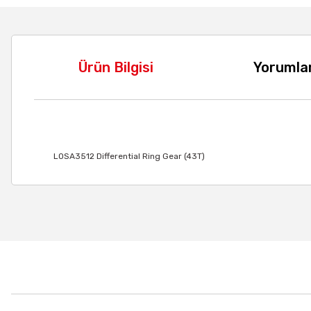
Ürün Bilgisi
Yorumla
LOSA3512 Differential Ring Gear (43T)
Bu ürünün fiyat bilgisi, resim, ürün açıklamalarında ve diğer
Görüş ve önerileriniz için teşekkür ederiz.
Ürün resmi kalitesiz, bozuk veya görüntülenemiyor.
Ürün açıklamasında eksik bilgiler bulunuyor.
Ürün bilgilerinde hatalar bulunuyor.