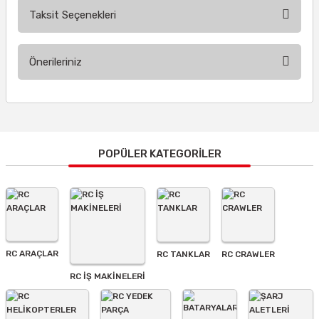
Taksit Seçenekleri
Bu ürüne ilk yorumu siz yapın!
Önerileriniz
Yorum Yaz
Bu ürünün fiyat bilgisi, resim, ürün açıklamalarında ve diğer
konularda yetersiz gördüğünüz noktaları öneri formunu
kullanarak tarafımıza iletebilirsiniz.
Görüş ve önerileriniz için teşekkür ederiz.
POPÜLER KATEGORİLER
Ürün resmi kalitesiz, bozuk veya görüntülenemiyor.
Ürün açıklamasında eksik bilgiler bulunuyor.
Ürün bilgilerinde hatalar bulunuyor.
Ürün fiyatı diğer sitelerden daha pahalı.
RC ARAÇLAR
RC TANKLAR
RC CRAWLER
Bu ürüne benzer farklı alternatifler olmalı.
RC İŞ MAKİNELERİ