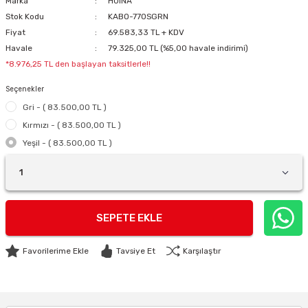
Marka
HUINA
Stok Kodu
KABO-770SGRN
Fiyat
69.583,33 TL + KDV
Havale
79.325,00 TL (%5,00 havale indirimi)
*8.976,25 TL den başlayan taksitlerle!!
Seçenekler
Gri - ( 83.500,00 TL )
Kırmızı - ( 83.500,00 TL )
Yeşil - ( 83.500,00 TL )
SEPETE EKLE
Tavsiye Et
Karşılaştır