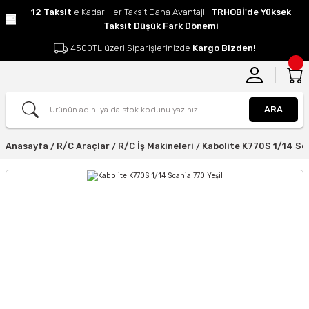
12 Taksit
e Kadar Her Taksit Daha Avantajlı.
TRHOBİ'de Yüksek
Taksit Düşük Fark Dönemi
4500TL üzeri Siparişlerinizde
Kargo Bizden!
ARA
Anasayfa
R/C Araçlar
R/C İş Makineleri
Kabolite K770S 1/14 Sca