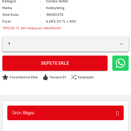
Kategori
Combo Setler
Marka
HobbyWing
Stok Kodu
38020372
Fiyat
6.283,33 TL + KDV
*810,55 TL den başlayan taksitlerle!!
SEPETE EKLE
Tavsiye Et
Karşılaştır
Ürün Bilgisi