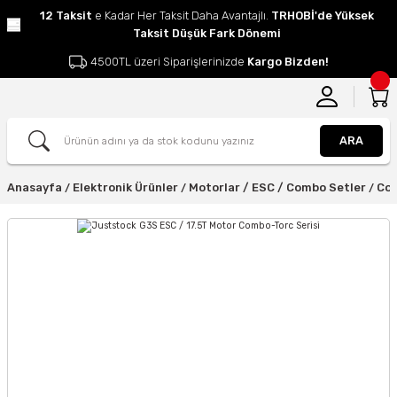
12 Taksit
e Kadar Her Taksit Daha Avantajlı.
TRHOBİ'de Yüksek
Taksit Düşük Fark Dönemi
4500TL üzeri Siparişlerinizde
Kargo Bizden!
ARA
Anasayfa
Elektronik Ürünler
Motorlar / ESC / Combo Setler
Com