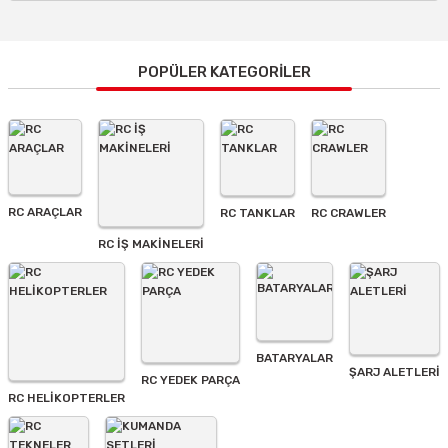
Bu ürünün fiyat bilgisi, resim, ürün açıklamalarında ve diğer
konularda yetersiz gördüğünüz noktaları öneri formunu
kullanarak tarafımıza iletebilirsiniz.
Görüş ve önerileriniz için teşekkür ederiz.
POPÜLER KATEGORİLER
Ürün resmi kalitesiz, bozuk veya görüntülenemiyor.
Ürün açıklamasında eksik bilgiler bulunuyor.
Ürün bilgilerinde hatalar bulunuyor.
Ürün fiyatı diğer sitelerden daha pahalı.
RC ARAÇLAR
RC TANKLAR
RC CRAWLER
Bu ürüne benzer farklı alternatifler olmalı.
RC İŞ MAKİNELERİ
BATARYALAR
Gönder
ŞARJ ALETLERI
RC YEDEK PARÇA
RC HELİKOPTERLER