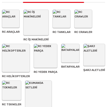
Ürün resmi kalitesiz, bozuk veya görüntülenemiyor.
Ürün açıklamasında eksik bilgiler bulunuyor.
Ürün bilgilerinde hatalar bulunuyor.
Ürün fiyatı diğer sitelerden daha pahalı.
RC ARAÇLAR
RC TANKLAR
RC CRAWLER
Bu ürüne benzer farklı alternatifler olmalı.
RC İŞ MAKİNELERİ
BATARYALAR
Gönder
ŞARJ ALETLERI
RC YEDEK PARÇA
RC HELİKOPTERLER
RC TEKNELER