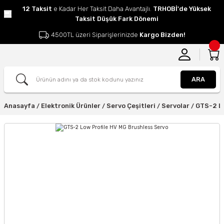
12 Taksit
e Kadar Her Taksit Daha Avantajlı.
TRHOBİ'de Yüksek
Taksit Düşük Fark Dönemi
4500TL üzeri Siparişlerinizde
Kargo Bizden!
ARA
Anasayfa
Elektronik Ürünler
Servo Çeşitleri
Servolar
GTS-2 Lo