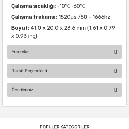
℃
℃
Çalışma sıcaklığı
: -10
~60
Çalışma frekansı:
1520μs /50 - 1666hz
Boyut:
41,0 x 20,0 x 23,6 mm (1,61 x 0,79
x 0,93 inç)
Yorumlar
Taksit Seçenekleri
Bu ürüne ilk yorumu siz yapın!
Önerileriniz
Yorum Yaz
Bu ürünün fiyat bilgisi, resim, ürün açıklamalarında ve diğer
konularda yetersiz gördüğünüz noktaları öneri formunu
kullanarak tarafımıza iletebilirsiniz.
Görüş ve önerileriniz için teşekkür ederiz.
POPÜLER KATEGORİLER