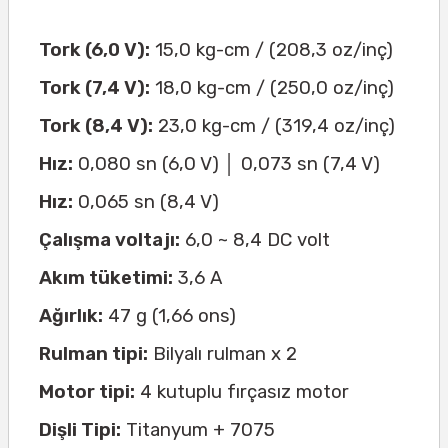
Tork (6,0 V):
15,0 kg-cm / (208,3 oz/inç)
Tork (7,4 V):
18,0 kg-cm / (250,0 oz/inç)
Tork (8,4 V):
23,0 kg-cm / (319,4 oz/inç)
Hız:
0,080 sn (6,0 V) │ 0,073 sn (7,4 V)
Hız:
0,065 sn (8,4 V)
Çalışma voltajı:
6,0 ~ 8,4 DC volt
Akım tüketimi:
3,6 A
Ağırlık:
47 g (1,66 ons)
Rulman tipi:
Bilyalı rulman x 2
Motor tipi:
4 kutuplu fırçasız motor
Dişli Tipi:
Titanyum + 7075