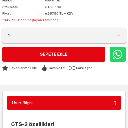
Marka
Power HD
Stok Kodu
GTS2-180
Fiyat
6.587,50 TL + KDV
*849,79 TL den başlayan taksitlerle!!
SEPETE EKLE
Tavsiye Et
Karşılaştır
Ürün Bilgisi
GTS-2 özellikleri