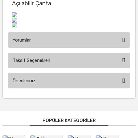
Açılabilir Çanta
Yorumlar
Taksit Seçenekleri
Bu ürüne ilk yorumu siz yapın!
Önerileriniz
Yorum Yaz
Bu ürünün fiyat bilgisi, resim, ürün açıklamalarında ve diğer
konularda yetersiz gördüğünüz noktaları öneri formunu
kullanarak tarafımıza iletebilirsiniz.
Görüş ve önerileriniz için teşekkür ederiz.
POPÜLER KATEGORİLER
Ürün resmi kalitesiz, bozuk veya görüntülenemiyor.