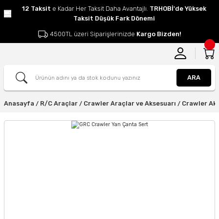
12 Taksit
e Kadar Her Taksit Daha Avantajlı.
TRHOBİ'de Yüksek
Taksit Düşük Fark Dönemi
4500TL üzeri Siparişlerinizde
Kargo Bizden!
ARA
Anasayfa
R/C Araçlar
Crawler Araçlar ve Aksesuarı
Crawler Ak