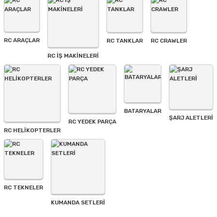
Ürün açıklamasında eksik bilgiler bulunuyor.
Ürün bilgilerinde hatalar bulunuyor.
Ürün fiyatı diğer sitelerden daha pahalı.
RC ARAÇLAR
RC TANKLAR
RC CRAWLER
Bu ürüne benzer farklı alternatifler olmalı.
RC İŞ MAKİNELERİ
BATARYALAR
Gönder
ŞARJ ALETLERI
RC YEDEK PARÇA
RC HELİKOPTERLER
RC TEKNELER
KUMANDA SETLERİ