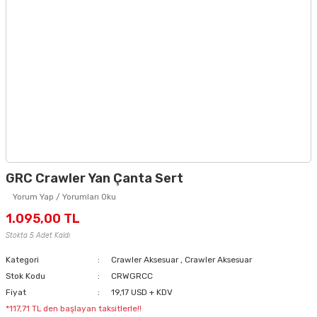
GRC Crawler Yan Çanta Sert
Yorum Yap / Yorumları Oku
1.095,00 TL
Stokta 5 Adet Kaldı
Kategori
Crawler Aksesuar
,
Crawler Aksesuar
Stok Kodu
CRWGRCC
Fiyat
19,17 USD + KDV
*117,71 TL den başlayan taksitlerle!!