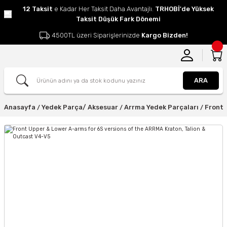
12 Taksit
e Kadar Her Taksit Daha Avantajlı.
TRHOBİ'de Yüksek
Taksit Düşük Fark Dönemi
4500TL üzeri Siparişlerinizde
Kargo Bizden!
ARA
Anasayfa
Yedek Parça/ Aksesuar
Arrma Yedek Parçaları
Front 