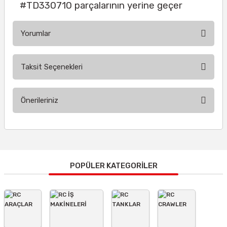
#TD330710 parçalarının yerine geçer
Yorumlar
Taksit Seçenekleri
Bu ürüne ilk yorumu siz yapın!
Önerileriniz
Yorum Yaz
Bu ürünün fiyat bilgisi, resim, ürün açıklamalarında ve diğer
konularda yetersiz gördüğünüz noktaları öneri formunu
kullanarak tarafımıza iletebilirsiniz.
Görüş ve önerileriniz için teşekkür ederiz.
POPÜLER KATEGORİLER
Ürün resmi kalitesiz, bozuk veya görüntülenemiyor.
Ürün açıklamasında eksik bilgiler bulunuyor.
Ürün bilgilerinde hatalar bulunuyor.