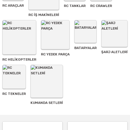
Ürün fiyatı diğer sitelerden daha pahalı.
RC ARAÇLAR
RC TANKLAR
RC CRAWLER
Bu ürüne benzer farklı alternatifler olmalı.
RC İŞ MAKİNELERİ
BATARYALAR
Gönder
ŞARJ ALETLERI
RC YEDEK PARÇA
RC HELİKOPTERLER
RC TEKNELER
KUMANDA SETLERİ