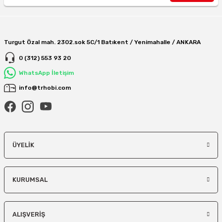
Turgut Özal mah. 2302.sok 5C/1 Batıkent / Yenimahalle / ANKARA
0 (312) 553 93 20
WhatsApp İletişim
info@trhobi.com
ÜYELIK
KURUMSAL
ALIŞVERIŞ