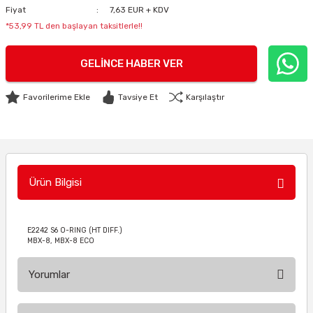
Fiyat
7,63 EUR + KDV
*53,99 TL den başlayan taksitlerle!!
GELINCE HABER VER
Tavsiye Et
Karşılaştır
Ürün Bilgisi
E2242 S6 O-RING (HT DIFF.)
MBX-8, MBX-8 ECO
Yorumlar