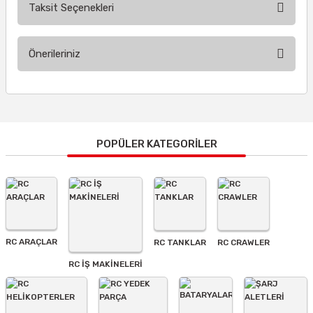
Taksit Seçenekleri
Bu ürüne ilk yorumu siz yapın!
Önerileriniz
Yorum Yaz
Bu ürünün fiyat bilgisi, resim, ürün açıklamalarında ve diğer
konularda yetersiz gördüğünüz noktaları öneri formunu
kullanarak tarafımıza iletebilirsiniz.
Görüş ve önerileriniz için teşekkür ederiz.
POPÜLER KATEGORİLER
Ürün resmi kalitesiz, bozuk veya görüntülenemiyor.
Ürün açıklamasında eksik bilgiler bulunuyor.
Ürün bilgilerinde hatalar bulunuyor.
Ürün fiyatı diğer sitelerden daha pahalı.
RC ARAÇLAR
RC TANKLAR
RC CRAWLER
Bu ürüne benzer farklı alternatifler olmalı.
RC İŞ MAKİNELERİ