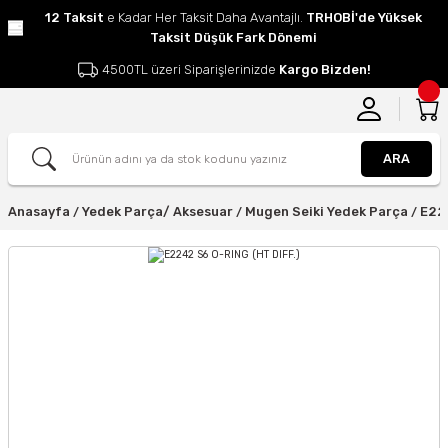
12 Taksit
e Kadar Her Taksit Daha Avantajlı.
TRHOBİ'de Yüksek
Taksit Düşük Fark Dönemi
4500TL üzeri Siparişlerinizde
Kargo Bizden!
ARA
Anasayfa
Yedek Parça/ Aksesuar
Mugen Seiki Yedek Parça
E224