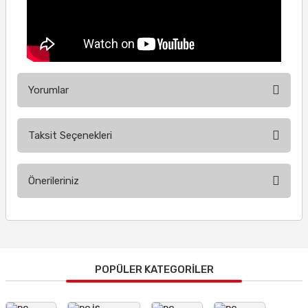
Yorumlar
Taksit Seçenekleri
Bu ürüne ilk yorumu siz yapın!
Önerileriniz
Yorum Yaz
Bu ürünün fiyat bilgisi, resim, ürün açıklamalarında ve diğer
konularda yetersiz gördüğünüz noktaları öneri formunu
kullanarak tarafımıza iletebilirsiniz.
Görüş ve önerileriniz için teşekkür ederiz.
POPÜLER KATEGORİLER
Ürün resmi kalitesiz, bozuk veya görüntülenemiyor.