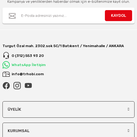
Kampanya ve yeniliklerden haberdar olmak için e-bültenimize kayıt olun.
KAYDOL
Turgut Özal mah. 2302.sok 5C/1 Batıkent / Yenimahalle / ANKARA
0 (312) 553 93 20
WhatsApp İletişim
info@trhobi.com
ÜYELIK
KURUMSAL