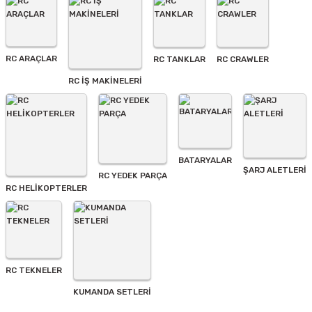
Ürün açıklamasında eksik bilgiler bulunuyor.
Ürün bilgilerinde hatalar bulunuyor.
Ürün fiyatı diğer sitelerden daha pahalı.
RC ARAÇLAR
RC TANKLAR
RC CRAWLER
Bu ürüne benzer farklı alternatifler olmalı.
RC İŞ MAKİNELERİ
BATARYALAR
Gönder
ŞARJ ALETLERI
RC YEDEK PARÇA
RC HELİKOPTERLER
RC TEKNELER
KUMANDA SETLERİ