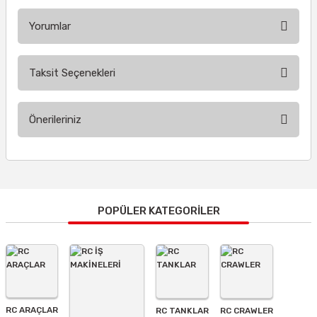
Yorumlar
Taksit Seçenekleri
Bu ürüne ilk yorumu siz yapın!
Önerileriniz
Yorum Yaz
Bu ürünün fiyat bilgisi, resim, ürün açıklamalarında ve diğer
konularda yetersiz gördüğünüz noktaları öneri formunu
kullanarak tarafımıza iletebilirsiniz.
Görüş ve önerileriniz için teşekkür ederiz.
POPÜLER KATEGORİLER
Ürün resmi kalitesiz, bozuk veya görüntülenemiyor.
Ürün açıklamasında eksik bilgiler bulunuyor.
Ürün bilgilerinde hatalar bulunuyor.
Ürün fiyatı diğer sitelerden daha pahalı.
RC ARAÇLAR
RC TANKLAR
RC CRAWLER