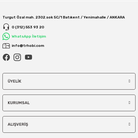
Turgut Özal mah. 2302.sok 5C/1 Batıkent / Yenimahalle / ANKARA
0 (312) 553 93 20
WhatsApp İletişim
info@trhobi.com
ÜYELIK
KURUMSAL
ALIŞVERIŞ