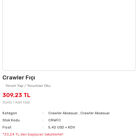
Crawler Fıçı
Yorum Yap / Yorumları Oku
309,23 TL
Stokta 1 Adet Kaldı
Kategori
Crawler Aksesuar
,
Crawler Aksesuar
Stok Kodu
CRWFC
Fiyat
5,42 USD + KDV
*33,24 TL den başlayan taksitlerle!!