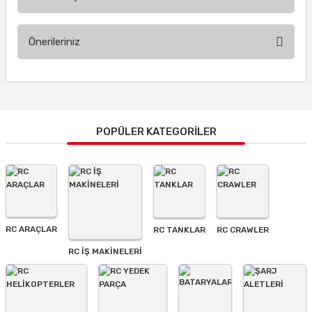
Bu ürüne ilk yorumu siz yapın!
Önerileriniz
Yorum Yaz
Bu ürünün fiyat bilgisi, resim, ürün açıklamalarında ve diğer
konularda yetersiz gördüğünüz noktaları öneri formunu
kullanarak tarafımıza iletebilirsiniz.
Görüş ve önerileriniz için teşekkür ederiz.
POPÜLER KATEGORİLER
Ürün resmi kalitesiz, bozuk veya görüntülenemiyor.
Ürün açıklamasında eksik bilgiler bulunuyor.
Ürün bilgilerinde hatalar bulunuyor.
Ürün fiyatı diğer sitelerden daha pahalı.
RC ARAÇLAR
RC TANKLAR
RC CRAWLER
Bu ürüne benzer farklı alternatifler olmalı.
RC İŞ MAKİNELERİ