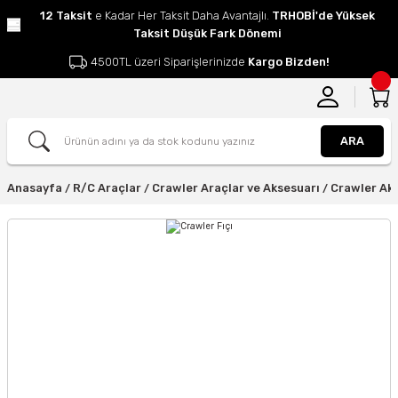
12 Taksit
e Kadar Her Taksit Daha Avantajlı.
TRHOBİ'de Yüksek
Taksit Düşük Fark Dönemi
4500TL üzeri Siparişlerinizde
Kargo Bizden!
ARA
Anasayfa
R/C Araçlar
Crawler Araçlar ve Aksesuarı
Crawler Ak