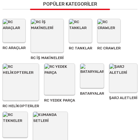
Görüş ve önerileriniz için teşekkür ederiz.
POPÜLER KATEGORİLER
Ürün resmi kalitesiz, bozuk veya görüntülenemiyor.
Ürün açıklamasında eksik bilgiler bulunuyor.
Ürün bilgilerinde hatalar bulunuyor.
Ürün fiyatı diğer sitelerden daha pahalı.
RC ARAÇLAR
RC TANKLAR
RC CRAWLER
Bu ürüne benzer farklı alternatifler olmalı.
RC İŞ MAKİNELERİ
BATARYALAR
Gönder
ŞARJ ALETLERI
RC YEDEK PARÇA
RC HELİKOPTERLER