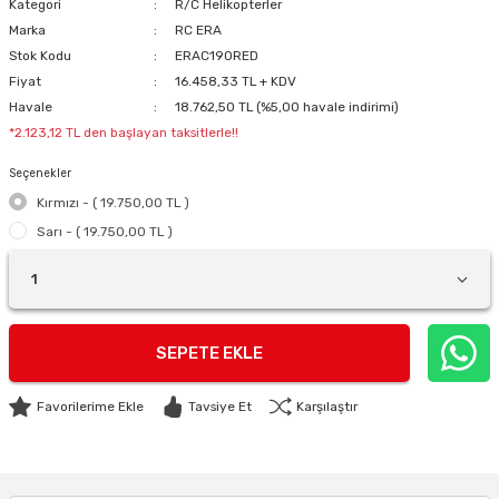
Kategori
R/C Helikopterler
Marka
RC ERA
Stok Kodu
ERAC190RED
Fiyat
16.458,33 TL + KDV
Havale
18.762,50 TL (%5,00 havale indirimi)
*2.123,12 TL den başlayan taksitlerle!!
Seçenekler
Kırmızı - ( 19.750,00 TL )
Sarı - ( 19.750,00 TL )
SEPETE EKLE
Tavsiye Et
Karşılaştır