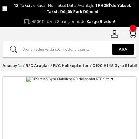
12 Taksit
e Kadar Her Taksit Daha Avantajlı.
TRHOBİ'de Yüksek
Taksit Düşük Fark Dönemi
4500TL üzeri Siparişlerinizde
Kargo Bizden!
ARA
Anasayfa
R/C Araçlar
R/C Helikopterler
C190 H145 Gyro Stabili