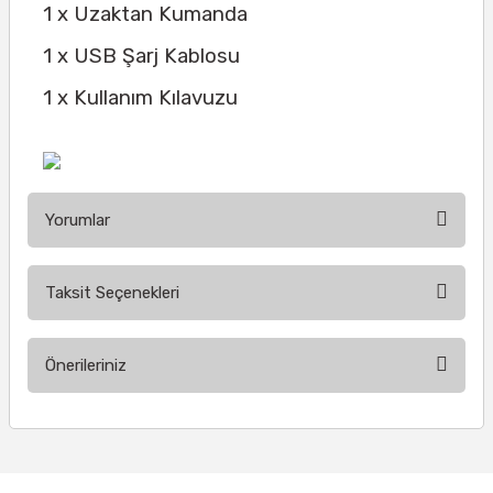
1 x Uzaktan Kumanda
1 x USB Şarj Kablosu
1 x Kullanım Kılavuzu
Yorumlar
Taksit Seçenekleri
Bu ürüne ilk yorumu siz yapın!
Önerileriniz
Yorum Yaz
Bu ürünün fiyat bilgisi, resim, ürün açıklamalarında ve diğer
konularda yetersiz gördüğünüz noktaları öneri formunu
kullanarak tarafımıza iletebilirsiniz.