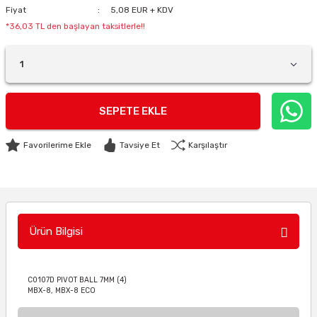
Fiyat
5,08 EUR + KDV
*36,03 TL den başlayan taksitlerle!!
SEPETE EKLE
Tavsiye Et
Karşılaştır
Ürün Bilgisi
C0107D PIVOT BALL 7MM (4)
MBX-8, MBX-8 ECO