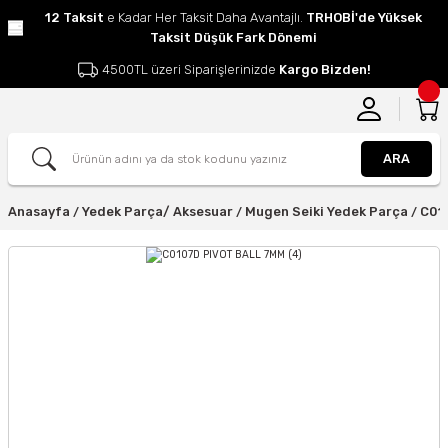
12 Taksit
e Kadar Her Taksit Daha Avantajlı.
TRHOBİ'de Yüksek
Taksit Düşük Fark Dönemi
4500TL üzeri Siparişlerinizde
Kargo Bizden!
ARA
Anasayfa
Yedek Parça/ Aksesuar
Mugen Seiki Yedek Parça
C01