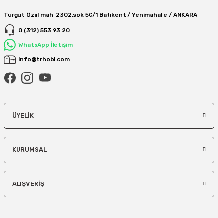
Turgut Özal mah. 2302.sok 5C/1 Batıkent / Yenimahalle / ANKARA
0 (312) 553 93 20
WhatsApp İletişim
info@trhobi.com
ÜYELIK
KURUMSAL
ALIŞVERIŞ