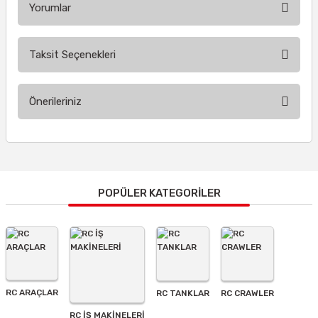
Yorumlar
Taksit Seçenekleri
Bu ürüne ilk yorumu siz yapın!
Önerileriniz
Yorum Yaz
Bu ürünün fiyat bilgisi, resim, ürün açıklamalarında ve diğer
konularda yetersiz gördüğünüz noktaları öneri formunu
kullanarak tarafımıza iletebilirsiniz.
Görüş ve önerileriniz için teşekkür ederiz.
POPÜLER KATEGORİLER
Ürün resmi kalitesiz, bozuk veya görüntülenemiyor.
Ürün açıklamasında eksik bilgiler bulunuyor.
Ürün bilgilerinde hatalar bulunuyor.
Ürün fiyatı diğer sitelerden daha pahalı.
RC ARAÇLAR
RC TANKLAR
RC CRAWLER
Bu ürüne benzer farklı alternatifler olmalı.
RC İŞ MAKİNELERİ