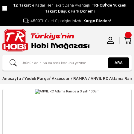
12 Taksit
e Kadar Her Taksit Daha Avantajlı.
TRHOBİ'de Yüksek
Taksit Düşük Fark Dönemi
4500TL üzeri Siparişlerinizde
Kargo Bizden!
ARA
Anasayfa
Yedek Parça/ Aksesuar
RAMPA
ANVIL RC Atlama Ram