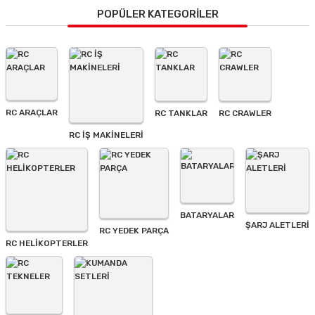
Görüş ve önerileriniz için teşekkür ederiz.
POPÜLER KATEGORİLER
Ürün resmi kalitesiz, bozuk veya görüntülenemiyor.
Ürün açıklamasında eksik bilgiler bulunuyor.
Ürün bilgilerinde hatalar bulunuyor.
Ürün fiyatı diğer sitelerden daha pahalı.
RC ARAÇLAR
RC TANKLAR
RC CRAWLER
Bu ürüne benzer farklı alternatifler olmalı.
RC İŞ MAKİNELERİ
BATARYALAR
Gönder
ŞARJ ALETLERI
RC YEDEK PARÇA
RC HELİKOPTERLER