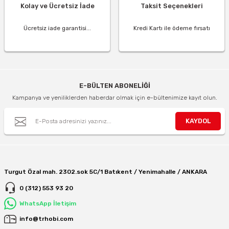
Kolay ve Ücretsiz İade
Taksit Seçenekleri
Ücretsiz iade garantisi...
Kredi Kartı ile ödeme fırsatı
E-BÜLTEN ABONELİĞİ
Kampanya ve yeniliklerden haberdar olmak için e-bültenimize kayıt olun.
KAYDOL
Turgut Özal mah. 2302.sok 5C/1 Batıkent / Yenimahalle / ANKARA
0 (312) 553 93 20
WhatsApp İletişim
info@trhobi.com