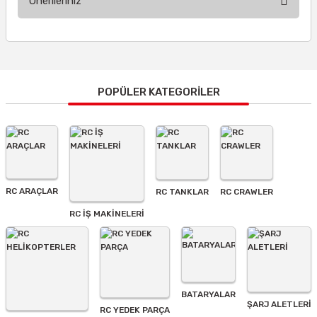
Önerileriniz
Yorum Yaz
Bu ürünün fiyat bilgisi, resim, ürün açıklamalarında ve diğer
konularda yetersiz gördüğünüz noktaları öneri formunu
kullanarak tarafımıza iletebilirsiniz.
Görüş ve önerileriniz için teşekkür ederiz.
POPÜLER KATEGORİLER
Ürün resmi kalitesiz, bozuk veya görüntülenemiyor.
Ürün açıklamasında eksik bilgiler bulunuyor.
Ürün bilgilerinde hatalar bulunuyor.
Ürün fiyatı diğer sitelerden daha pahalı.
RC ARAÇLAR
RC TANKLAR
RC CRAWLER
Bu ürüne benzer farklı alternatifler olmalı.
RC İŞ MAKİNELERİ
BATARYALAR
Gönder
ŞARJ ALETLERI
RC YEDEK PARÇA