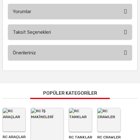
Yorumlar
Taksit Seçenekleri
Bu ürüne ilk yorumu siz yapın!
Önerileriniz
Yorum Yaz
Bu ürünün fiyat bilgisi, resim, ürün açıklamalarında ve diğer
konularda yetersiz gördüğünüz noktaları öneri formunu
kullanarak tarafımıza iletebilirsiniz.
Görüş ve önerileriniz için teşekkür ederiz.
POPÜLER KATEGORİLER
Ürün resmi kalitesiz, bozuk veya görüntülenemiyor.
Ürün açıklamasında eksik bilgiler bulunuyor.
Ürün bilgilerinde hatalar bulunuyor.
Ürün fiyatı diğer sitelerden daha pahalı.
RC ARAÇLAR
RC TANKLAR
RC CRAWLER