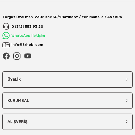
Turgut Özal mah. 2302.sok 5C/1 Batıkent / Yenimahalle / ANKARA
0 (312) 553 93 20
WhatsApp İletişim
info@trhobi.com
ÜYELIK
KURUMSAL
ALIŞVERIŞ