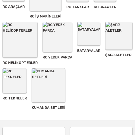
Ürün fiyatı diğer sitelerden daha pahalı.
RC ARAÇLAR
RC TANKLAR
RC CRAWLER
Bu ürüne benzer farklı alternatifler olmalı.
RC İŞ MAKİNELERİ
BATARYALAR
Gönder
ŞARJ ALETLERI
RC YEDEK PARÇA
RC HELİKOPTERLER
RC TEKNELER
KUMANDA SETLERİ