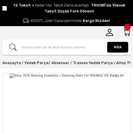
12 Taksit
e Kadar Her Taksit Daha Avantajlı.
TRHOBİ'de Yüksek
Taksit Düşük Fark Dönemi
4500TL üzeri Siparişlerinizde
Kargo Bizden!
ARA
Anasayfa
Yedek Parça/ Aksesuar
Traxxas Yedek Parça
Alloy 70