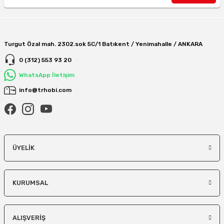
Turgut Özal mah. 2302.sok 5C/1 Batıkent / Yenimahalle / ANKARA
0 (312) 553 93 20
WhatsApp İletişim
info@trhobi.com
ÜYELIK
KURUMSAL
ALIŞVERIŞ