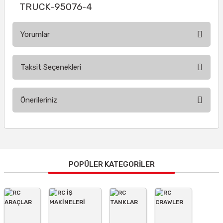
TRUCK-95076-4
Yorumlar
Taksit Seçenekleri
Bu ürüne ilk yorumu siz yapın!
Önerileriniz
Yorum Yaz
Bu ürünün fiyat bilgisi, resim, ürün açıklamalarında ve diğer
konularda yetersiz gördüğünüz noktaları öneri formunu
kullanarak tarafımıza iletebilirsiniz.
Görüş ve önerileriniz için teşekkür ederiz.
POPÜLER KATEGORİLER
Ürün resmi kalitesiz, bozuk veya görüntülenemiyor.
Ürün açıklamasında eksik bilgiler bulunuyor.
Ürün bilgilerinde hatalar bulunuyor.