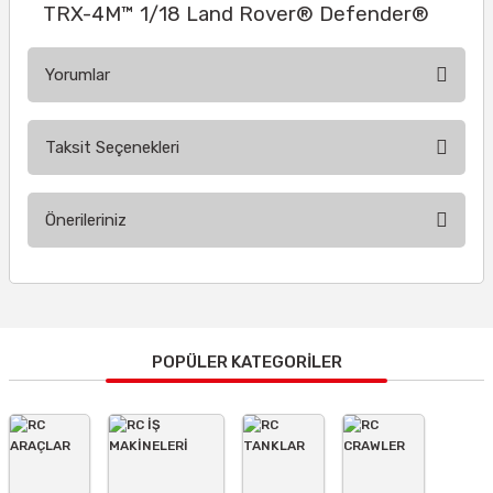
TRX-4M™ 1/18 Land Rover® Defender®
Yorumlar
Taksit Seçenekleri
Bu ürüne ilk yorumu siz yapın!
Önerileriniz
Yorum Yaz
Bu ürünün fiyat bilgisi, resim, ürün açıklamalarında ve diğer
konularda yetersiz gördüğünüz noktaları öneri formunu
kullanarak tarafımıza iletebilirsiniz.
Görüş ve önerileriniz için teşekkür ederiz.
POPÜLER KATEGORİLER
Ürün resmi kalitesiz, bozuk veya görüntülenemiyor.
Ürün açıklamasında eksik bilgiler bulunuyor.
Ürün bilgilerinde hatalar bulunuyor.