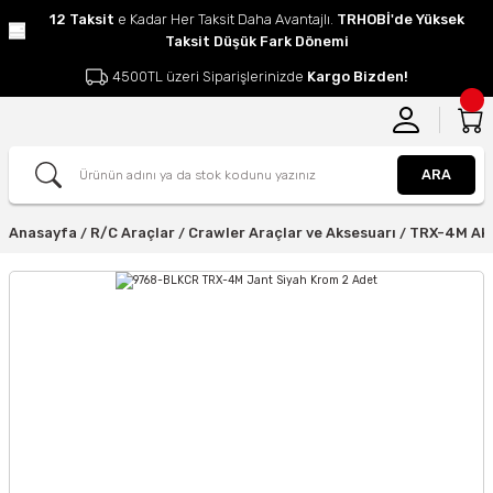
12 Taksit
e Kadar Her Taksit Daha Avantajlı.
TRHOBİ'de Yüksek
Taksit Düşük Fark Dönemi
4500TL üzeri Siparişlerinizde
Kargo Bizden!
ARA
Anasayfa
R/C Araçlar
Crawler Araçlar ve Aksesuarı
TRX-4M Ak