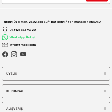
Turgut Özal mah. 2302.sok 5C/1 Batıkent / Yenimahalle / ANKARA
0 (312) 553 93 20
WhatsApp İletişim
info@trhobi.com
ÜYELIK
KURUMSAL
ALIŞVERIŞ