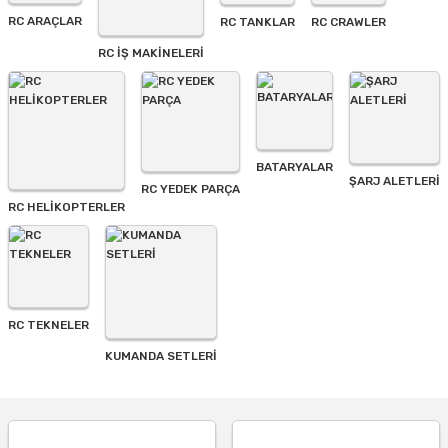
Ürün fiyatı diğer sitelerden daha pahalı.
RC ARAÇLAR
RC TANKLAR
RC CRAWLER
Bu ürüne benzer farklı alternatifler olmalı.
RC İŞ MAKİNELERİ
BATARYALAR
Gönder
ŞARJ ALETLERI
RC YEDEK PARÇA
RC HELİKOPTERLER
RC TEKNELER
KUMANDA SETLERİ