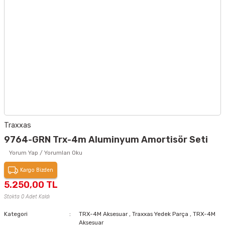
Traxxas
9764-GRN Trx-4m Aluminyum Amortisör Seti
Yorum Yap / Yorumları Oku
Kargo Bizden
5.250,00 TL
Stokta 0 Adet Kaldı
Kategori
TRX-4M Aksesuar
,
Traxxas Yedek Parça
,
TRX-4M
Aksesuar