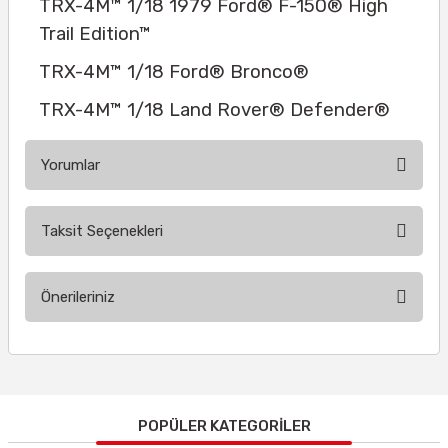
TRX-4M™ 1/18 1979 Ford® F-150® High
Trail Edition™
TRX-4M™ 1/18 Ford® Bronco®
TRX-4M™ 1/18 Land Rover® Defender®
Yorumlar
Taksit Seçenekleri
Bu ürüne ilk yorumu siz yapın!
Önerileriniz
Yorum Yaz
Bu ürünün fiyat bilgisi, resim, ürün açıklamalarında ve diğer
konularda yetersiz gördüğünüz noktaları öneri formunu
kullanarak tarafımıza iletebilirsiniz.
Görüş ve önerileriniz için teşekkür ederiz.
POPÜLER KATEGORİLER