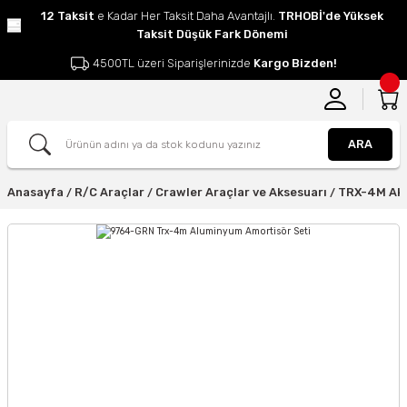
12 Taksit
e Kadar Her Taksit Daha Avantajlı.
TRHOBİ'de Yüksek
Taksit Düşük Fark Dönemi
4500TL üzeri Siparişlerinizde
Kargo Bizden!
ARA
Anasayfa
R/C Araçlar
Crawler Araçlar ve Aksesuarı
TRX-4M Ak