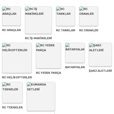
Ürün resmi kalitesiz, bozuk veya görüntülenemiyor.
Ürün açıklamasında eksik bilgiler bulunuyor.
Ürün bilgilerinde hatalar bulunuyor.
Ürün fiyatı diğer sitelerden daha pahalı.
RC ARAÇLAR
RC TANKLAR
RC CRAWLER
Bu ürüne benzer farklı alternatifler olmalı.
RC İŞ MAKİNELERİ
BATARYALAR
Gönder
ŞARJ ALETLERI
RC YEDEK PARÇA
RC HELİKOPTERLER
RC TEKNELER