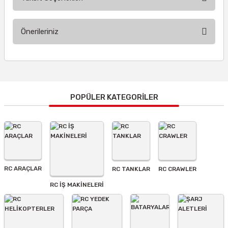
Bu ürüne ilk yorumu siz yapın!
Önerileriniz
Yorum Yaz
Bu ürünün fiyat bilgisi, resim, ürün açıklamalarında ve diğer
konularda yetersiz gördüğünüz noktaları öneri formunu
kullanarak tarafımıza iletebilirsiniz.
Görüş ve önerileriniz için teşekkür ederiz.
POPÜLER KATEGORİLER
Ürün resmi kalitesiz, bozuk veya görüntülenemiyor.
Ürün açıklamasında eksik bilgiler bulunuyor.
Ürün bilgilerinde hatalar bulunuyor.
Ürün fiyatı diğer sitelerden daha pahalı.
RC ARAÇLAR
RC TANKLAR
RC CRAWLER
Bu ürüne benzer farklı alternatifler olmalı.
RC İŞ MAKİNELERİ