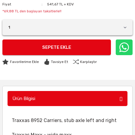
Fiyat
541,67 TL + KDV
*69,88 TL den başlayan taksitlerle!!
SEPETE EKLE
Tavsiye Et
Karşılaştır
Ürün Bilgisi
Traxxas 8952 Carriers, stub axle left and right
Traxxas Maxx - wide maxx