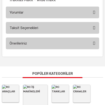
Yorumlar
Taksit Seçenekleri
Bu ürüne ilk yorumu siz yapın!
Önerileriniz
Yorum Yaz
Bu ürünün fiyat bilgisi, resim, ürün açıklamalarında ve diğer
konularda yetersiz gördüğünüz noktaları öneri formunu
kullanarak tarafımıza iletebilirsiniz.
Görüş ve önerileriniz için teşekkür ederiz.
POPÜLER KATEGORİLER
Ürün resmi kalitesiz, bozuk veya görüntülenemiyor.
Ürün açıklamasında eksik bilgiler bulunuyor.
Ürün bilgilerinde hatalar bulunuyor.
Ürün fiyatı diğer sitelerden daha pahalı.