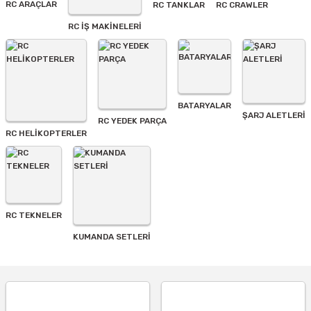
RC ARAÇLAR
RC TANKLAR
RC CRAWLER
Bu ürüne benzer farklı alternatifler olmalı.
RC İŞ MAKİNELERİ
BATARYALAR
Gönder
ŞARJ ALETLERI
RC YEDEK PARÇA
RC HELİKOPTERLER
RC TEKNELER
KUMANDA SETLERİ