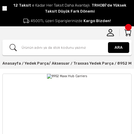
12 Taksit
e Kadar Her Taksit Daha Avantajlı.
TRHOBİ'de Yüksek
Taksit Düşük Fark Dönemi
4500TL üzeri Siparişlerinizde
Kargo Bizden!
ARA
Anasayfa
Yedek Parça/ Aksesuar
Traxxas Yedek Parça
8952 Ma