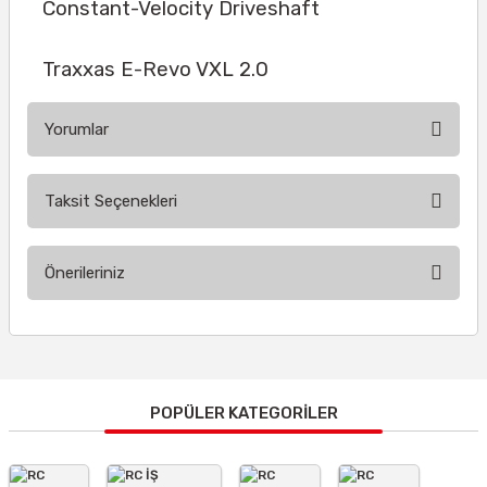
Constant-Velocity Driveshaft
Traxxas E-Revo VXL 2.0
Yorumlar
Taksit Seçenekleri
Bu ürüne ilk yorumu siz yapın!
Önerileriniz
Yorum Yaz
Bu ürünün fiyat bilgisi, resim, ürün açıklamalarında ve diğer
konularda yetersiz gördüğünüz noktaları öneri formunu
kullanarak tarafımıza iletebilirsiniz.
Görüş ve önerileriniz için teşekkür ederiz.
POPÜLER KATEGORİLER
Ürün resmi kalitesiz, bozuk veya görüntülenemiyor.