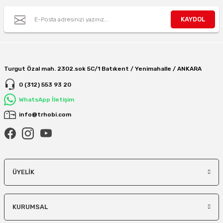
KAYDOL
Turgut Özal mah. 2302.sok 5C/1 Batıkent / Yenimahalle / ANKARA
0 (312) 553 93 20
WhatsApp İletişim
info@trhobi.com
ÜYELIK
KURUMSAL