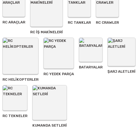
Ürün açıklamasında eksik bilgiler bulunuyor.
Ürün bilgilerinde hatalar bulunuyor.
Ürün fiyatı diğer sitelerden daha pahalı.
RC ARAÇLAR
RC TANKLAR
RC CRAWLER
Bu ürüne benzer farklı alternatifler olmalı.
RC İŞ MAKİNELERİ
BATARYALAR
Gönder
ŞARJ ALETLERI
RC YEDEK PARÇA
RC HELİKOPTERLER
RC TEKNELER
KUMANDA SETLERİ