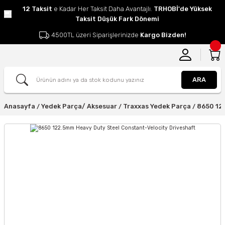
12 Taksit
e Kadar Her Taksit Daha Avantajlı.
TRHOBİ'de Yüksek
Taksit Düşük Fark Dönemi
4500TL üzeri Siparişlerinizde
Kargo Bizden!
ARA
Anasayfa
Yedek Parça/ Aksesuar
Traxxas Yedek Parça
8650 12